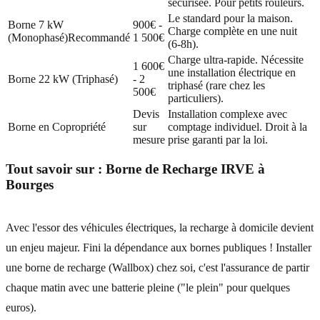
sécurisée. Pour petits rouleurs.
Le standard pour la maison.
Borne 7 kW
900€ -
Charge complète en une nuit
(Monophasé)
Recommandé
1 500€
(6-8h).
Charge ultra-rapide. Nécessite
1 600€
une installation électrique en
Borne 22 kW (Triphasé)
- 2
triphasé (rare chez les
500€
particuliers).
Devis
Installation complexe avec
Borne en Copropriété
sur
comptage individuel. Droit à la
mesure
prise garanti par la loi.
Tout savoir sur :
Borne de Recharge IRVE
à
Bourges
Avec l'essor des véhicules électriques, la recharge à domicile devient
un enjeu majeur. Fini la dépendance aux bornes publiques ! Installer
une borne de recharge (Wallbox) chez soi, c'est l'assurance de partir
chaque matin avec une batterie pleine ("le plein" pour quelques
euros).