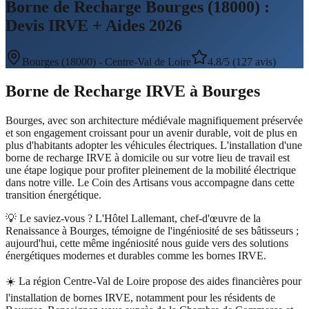
Borne de Recharge Bourges (18000) :
Devis IRVE + Aides 2026
Bourges
(
18000
) -
Centre-Val de Loire
4.8/5 (127 avis)
Borne de Recharge IRVE
à
Bourges
Bourges, avec son architecture médiévale magnifiquement préservée
et son engagement croissant pour un avenir durable, voit de plus en
plus d'habitants adopter les véhicules électriques. L'installation d'une
borne de recharge IRVE à domicile ou sur votre lieu de travail est
une étape logique pour profiter pleinement de la mobilité électrique
dans notre ville. Le Coin des Artisans vous accompagne dans cette
transition énergétique.
💡 Le saviez-vous ?
L'Hôtel Lallemant, chef-d'œuvre de la
Renaissance à Bourges, témoigne de l'ingéniosité de ses bâtisseurs ;
aujourd'hui, cette même ingéniosité nous guide vers des solutions
énergétiques modernes et durables comme les bornes IRVE.
☀️
La région Centre-Val de Loire propose des aides financières pour
l'installation de bornes IRVE, notamment pour les résidents de