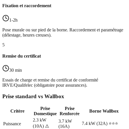
Fixation et raccordement
1-2h
Pose murale ou sur pied de la borne. Raccordement et paramétrage
(délestage, heures creuses).
5
Remise du certificat
30 min
Essais de charge et remise du certificat de conformité
IRVE/Qualifelec (obligatoire pour assurances).
Prise standard vs Wallbox
Prise
Prise
Critère
Borne Wallbox
Domestique
Renforcée
2.3 kW
3.7 kW
7.4 kW (32A) ⭐⭐⭐
Puissance
(10A) ⚠️
(16A)