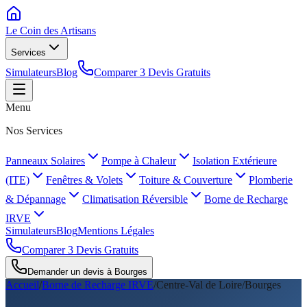
Le Coin des
Artisans
Services
Simulateurs
Blog
Comparer 3 Devis Gratuits
Menu
Nos Services
Panneaux Solaires
Pompe à Chaleur
Isolation Extérieure
(ITE)
Fenêtres & Volets
Toiture & Couverture
Plomberie
& Dépannage
Climatisation Réversible
Borne de Recharge
IRVE
Simulateurs
Blog
Mentions Légales
Comparer 3 Devis Gratuits
Demander un devis à
Bourges
Accueil
/
Borne de Recharge IRVE
/
Centre-Val de Loire
/
Bourges