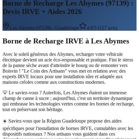
Borne de Recharge Les Abymes (97139) :
Devis IRVE + Aides 2026
Les Abymes
(
97139
) -
Guadeloupe
4.8/5 (127 avis)
Borne de Recharge IRVE
à
Les Abymes
Avec le soleil généreux des Abymes, recharger votre véhicule
électrique devient un acte éco-responsable et pratique. Fini le stress
de la panne sèche avant d'atteindre le bourg ou de remonter vers
Boisvin ! "Le Coin des Artisans" vous met en relation avec des
experts IRVE locaux pour une installation sûre et adaptée aux
maisons créoles comme aux constructions modernes.
💡 Le saviez-vous ?
Autrefois, Les Abymes étaient un immense
champ de canne à sucre ; aujourd'hui, c'est un territoire dynamique
qui embrasse les technologies vertes comme les bornes de recharge,
tout en préservant son héritage.
☀️
Saviez-vous que la Région Guadeloupe propose des aides
spécifiques pour l'installation de bornes IRVE, cumulables avec les
dispositifs nationaux ? Nos artisans vous guident dans ces