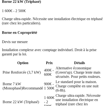
Borne 22 kW (Triphasé)
1 600€ - 2 500€
Charge ultra-rapide. Nécessite une installation électrique en triphasé
(rare chez les particuliers).
Borne en Copropriété
Devis sur mesure
Installation complexe avec comptage individuel. Droit à la prise
garanti par la loi.
Option
Prix
Détails
Alternative économique
400€ -
Prise Renforcée (3,7 kW)
(Green'up). Charge lente mais
600€
sécurisée. Pour petits rouleurs.
Le standard pour la maison.
Borne 7 kW
900€ -
Charge complète en une nuit
(Monophasé)
Recommandé
1 500€
(6-8h).
Charge ultra-rapide. Nécessite
1 600€
une installation électrique en
Borne 22 kW (Triphasé)
- 2
triphasé (rare chez les