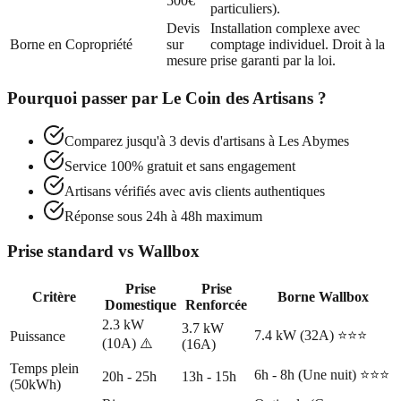
500€
particuliers).
Devis
Installation complexe avec
Borne en Copropriété
sur
comptage individuel. Droit à la
mesure
prise garanti par la loi.
Pourquoi passer par
Le Coin des Artisans
?
Comparez jusqu'à 3 devis d'artisans à
Les Abymes
Service 100% gratuit et sans engagement
Artisans vérifiés avec avis clients authentiques
Réponse sous 24h à 48h maximum
Prise standard vs Wallbox
Prise
Prise
Critère
Borne Wallbox
Domestique
Renforcée
2.3 kW
3.7 kW
7.4 kW (32A) ⭐⭐⭐
Puissance
(10A) ⚠️
(16A)
Temps plein
6h - 8h (Une nuit) ⭐⭐⭐
20h - 25h
13h - 15h
(50kWh)