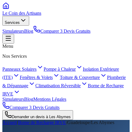
Le Coin des
Artisans
Services
Simulateurs
Blog
Comparer 3 Devis Gratuits
Menu
Nos Services
Panneaux Solaires
Pompe à Chaleur
Isolation Extérieure
(ITE)
Fenêtres & Volets
Toiture & Couverture
Plomberie
& Dépannage
Climatisation Réversible
Borne de Recharge
IRVE
Simulateurs
Blog
Mentions Légales
Comparer 3 Devis Gratuits
Demander un devis à
Les Abymes
Accueil
/
Borne de Recharge IRVE
/
Guadeloupe
/
Les Abymes