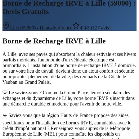
Borne de Recharge IRVE à Lille (59000) :
Devis Gratuits
Lille
(
59000
) -
Hauts-de-France
4.8/5 (127 avis)
Borne de Recharge IRVE
à
Lille
À Lille, avec ses pavés qui absorbent la chaleur estivale et ses hivers
parfois mordants, l'autonomie d'un véhicule électrique est
primordiale. L'installation d'une borne de recharge IRVE à domicile,
ou sur votre lieu de travail, devient donc un atout confort et sécurité
pour profiter pleinement de la ville, des remparts de la Citadelle
Vauban au Grand Palais.
💡 Le saviez-vous ?
Comme la Grand'Place, témoin séculaire des
échanges et du dynamisme de Lille, votre borne IRVE s'inscrit dans
une démarche durable et moderne pour l'avenir de notre ville.
☀️
Saviez-vous que la région Hauts-de-France propose des aides
spécifiques pour l'installation de bornes IRVE, cumulables avec le
crédit d'impôt national ? Renseignez-vous auprès de la Métropole
Européenne de Lille (MEL) pour connaître les dispositifs en