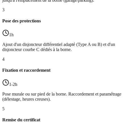
jusqu'à l'emplacement de la borne (garage/parking).
3
Pose des protections
1h
Ajout d'un disjoncteur différentiel adapté (Type A ou B) et d'un
disjoncteur courbe C dédiés à la borne.
4
Fixation et raccordement
1-2h
Pose murale ou sur pied de la borne. Raccordement et paramétrage
(délestage, heures creuses).
5
Remise du certificat