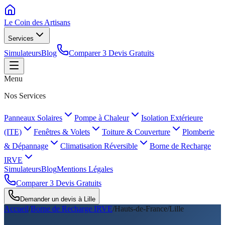
Le Coin des
Artisans
Services
Simulateurs
Blog
Comparer 3 Devis Gratuits
Menu
Nos Services
Panneaux Solaires
Pompe à Chaleur
Isolation Extérieure
(ITE)
Fenêtres & Volets
Toiture & Couverture
Plomberie
& Dépannage
Climatisation Réversible
Borne de Recharge
IRVE
Simulateurs
Blog
Mentions Légales
Comparer 3 Devis Gratuits
Demander un devis à
Lille
Accueil
/
Borne de Recharge IRVE
/
Hauts-de-France
/
Lille