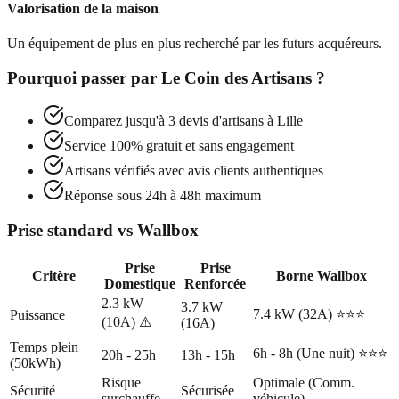
Valorisation de la maison
Un équipement de plus en plus recherché par les futurs acquéreurs.
Pourquoi passer par
Le Coin des Artisans
?
Comparez jusqu'à 3 devis d'artisans à
Lille
Service 100% gratuit et sans engagement
Artisans vérifiés avec avis clients authentiques
Réponse sous 24h à 48h maximum
Prise standard vs Wallbox
Prise
Prise
Critère
Borne Wallbox
Domestique
Renforcée
2.3 kW
3.7 kW
7.4 kW (32A) ⭐⭐⭐
Puissance
(10A) ⚠️
(16A)
Temps plein
6h - 8h (Une nuit) ⭐⭐⭐
20h - 25h
13h - 15h
(50kWh)
Risque
Optimale (Comm.
Sécurité
Sécurisée
surchauffe
véhicule)