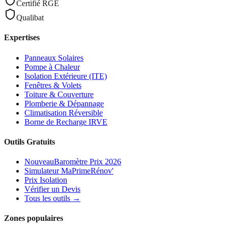
Certifié RGE
Qualibat
Expertises
Panneaux Solaires
Pompe à Chaleur
Isolation Extérieure (ITE)
Fenêtres & Volets
Toiture & Couverture
Plomberie & Dépannage
Climatisation Réversible
Borne de Recharge IRVE
Outils Gratuits
Nouveau
Baromètre Prix 2026
Simulateur MaPrimeRénov'
Prix Isolation
Vérifier un Devis
Tous les outils →
Zones populaires