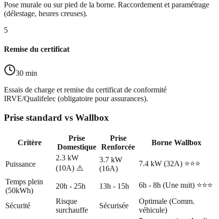
Pose murale ou sur pied de la borne. Raccordement et paramétrage
(délestage, heures creuses).
5
Remise du certificat
30 min
Essais de charge et remise du certificat de conformité
IRVE/Qualifelec (obligatoire pour assurances).
Prise standard vs Wallbox
Prise
Prise
Critère
Borne Wallbox
Domestique
Renforcée
2.3 kW
3.7 kW
7.4 kW (32A) ⭐⭐⭐
Puissance
(10A) ⚠️
(16A)
Temps plein
6h - 8h (Une nuit) ⭐⭐⭐
20h - 25h
13h - 15h
(50kWh)
Risque
Optimale (Comm.
Sécurité
Sécurisée
surchauffe
véhicule)