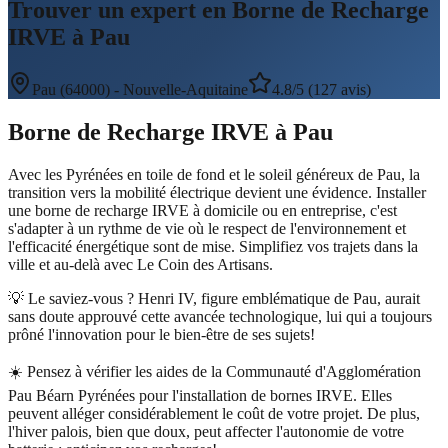
Trouver un expert en Borne de Recharge
IRVE à Pau
Pau
(
64000
) -
Nouvelle-Aquitaine
4.8/5 (127 avis)
Borne de Recharge IRVE
à
Pau
Avec les Pyrénées en toile de fond et le soleil généreux de Pau, la
transition vers la mobilité électrique devient une évidence. Installer
une borne de recharge IRVE à domicile ou en entreprise, c'est
s'adapter à un rythme de vie où le respect de l'environnement et
l'efficacité énergétique sont de mise. Simplifiez vos trajets dans la
ville et au-delà avec Le Coin des Artisans.
💡 Le saviez-vous ?
Henri IV, figure emblématique de Pau, aurait
sans doute approuvé cette avancée technologique, lui qui a toujours
prôné l'innovation pour le bien-être de ses sujets!
☀️
Pensez à vérifier les aides de la Communauté d'Agglomération
Pau Béarn Pyrénées pour l'installation de bornes IRVE. Elles
peuvent alléger considérablement le coût de votre projet. De plus,
l'hiver palois, bien que doux, peut affecter l'autonomie de votre