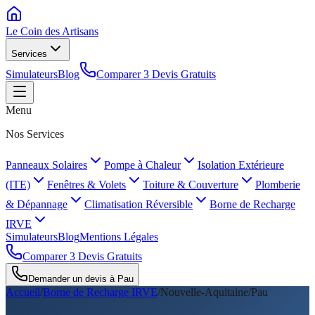
Le Coin des
Artisans
Services
Simulateurs
Blog
Comparer 3 Devis Gratuits
Menu
Nos Services
Panneaux Solaires
Pompe à Chaleur
Isolation Extérieure
(ITE)
Fenêtres & Volets
Toiture & Couverture
Plomberie
& Dépannage
Climatisation Réversible
Borne de Recharge
IRVE
Simulateurs
Blog
Mentions Légales
Comparer 3 Devis Gratuits
Demander un devis à
Pau
Accueil
/
Borne de Recharge IRVE
/
Nouvelle-Aquitaine
/
Pau