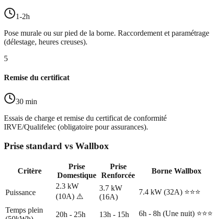
1-2h
Pose murale ou sur pied de la borne. Raccordement et paramétrage
(délestage, heures creuses).
5
Remise du certificat
30 min
Essais de charge et remise du certificat de conformité
IRVE/Qualifelec (obligatoire pour assurances).
Prise standard vs Wallbox
Prise
Prise
Critère
Borne Wallbox
Domestique
Renforcée
2.3 kW
3.7 kW
7.4 kW (32A) ⭐⭐⭐
Puissance
(10A) ⚠️
(16A)
Temps plein
6h - 8h (Une nuit) ⭐⭐⭐
20h - 25h
13h - 15h
(50kWh)