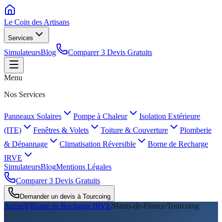
Le Coin des
Artisans
Services
Simulateurs
Blog
Comparer 3 Devis Gratuits
Menu
Nos Services
Panneaux Solaires
Pompe à Chaleur
Isolation Extérieure
(ITE)
Fenêtres & Volets
Toiture & Couverture
Plomberie
& Dépannage
Climatisation Réversible
Borne de Recharge
IRVE
Simulateurs
Blog
Mentions Légales
Comparer 3 Devis Gratuits
Demander un devis à
Tourcoing
Accueil
/
Borne de Recharge IRVE
/
Hauts-de-France
/
Tourcoing