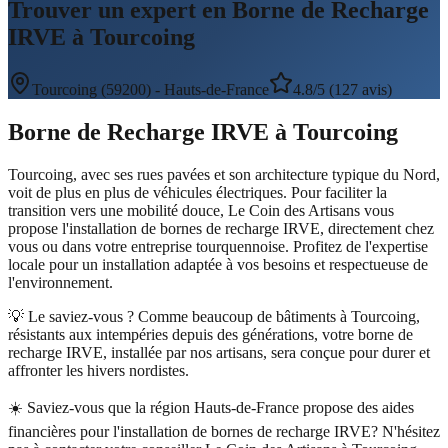
Trouver un expert en Borne de Recharge
IRVE à Tourcoing
Tourcoing
(
59200
) -
Hauts-de-France
4.8/5 (127 avis)
Borne de Recharge IRVE
à
Tourcoing
Tourcoing, avec ses rues pavées et son architecture typique du Nord,
voit de plus en plus de véhicules électriques. Pour faciliter la
transition vers une mobilité douce, Le Coin des Artisans vous
propose l'installation de bornes de recharge IRVE, directement chez
vous ou dans votre entreprise tourquennoise. Profitez de l'expertise
locale pour un installation adaptée à vos besoins et respectueuse de
l'environnement.
💡 Le saviez-vous ?
Comme beaucoup de bâtiments à Tourcoing,
résistants aux intempéries depuis des générations, votre borne de
recharge IRVE, installée par nos artisans, sera conçue pour durer et
affronter les hivers nordistes.
☀️
Saviez-vous que la région Hauts-de-France propose des aides
financières pour l'installation de bornes de recharge IRVE? N'hésitez