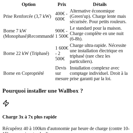
Option
Prix
Détails
Alternative économique
400€ -
Prise Renforcée (3,7 kW)
(Green'up). Charge lente mais
600€
sécurisée. Pour petits rouleurs.
Le standard pour la maison.
Borne 7 kW
900€ -
Charge complète en une nuit
(Monophasé)
Recommandé
1 500€
(6-8h).
Charge ultra-rapide. Nécessite
1 600€
une installation électrique en
Borne 22 kW (Triphasé)
- 2
triphasé (rare chez les
500€
particuliers).
Devis
Installation complexe avec
Borne en Copropriété
sur
comptage individuel. Droit à la
mesure
prise garanti par la loi.
Pourquoi installer une Wallbox ?
Charge 3x à 7x plus rapide
Récupérez 40 à 100km d'autonomie par heure de charge (contre 10-