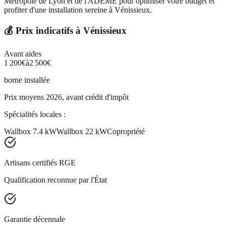
Métropole de Lyon et de l'ADEME pour optimiser votre budget et
profiter d'une installation sereine à Vénissieux.
💰 Prix indicatifs à
Vénissieux
Avant aides
1 200
€
à
2 500
€
borne installée
Prix moyens 2026, avant crédit d'impôt
Spécialités locales :
Wallbox 7.4 kW
Wallbox 22 kW
Copropriété
Artisans certifiés RGE
Qualification reconnue par l'État
Garantie décennale