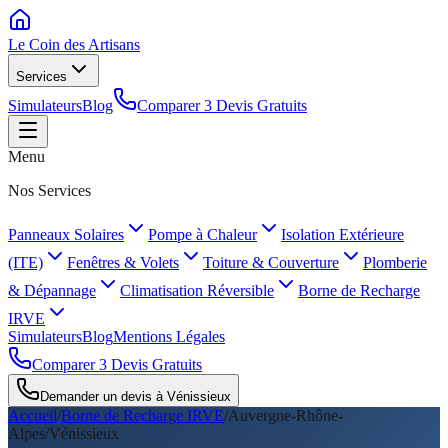
Le Coin des
Artisans
Services
Simulateurs
Blog
Comparer 3 Devis Gratuits
Menu
Nos Services
Panneaux Solaires
Pompe à Chaleur
Isolation Extérieure
(ITE)
Fenêtres & Volets
Toiture & Couverture
Plomberie
& Dépannage
Climatisation Réversible
Borne de Recharge
IRVE
Simulateurs
Blog
Mentions Légales
Comparer 3 Devis Gratuits
Demander un devis à
Vénissieux
Accueil
/
Borne de Recharge IRVE
/
Auvergne-Rhône-
Alpes
/
Vénissieux