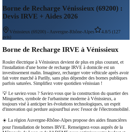
Borne de Recharge Vénissieux (69200) :
Devis IRVE + Aides 2026
Vénissieux
(
69200
) -
Auvergne-Rhône-Alpes
4.8/5 (127
avis)
Borne de Recharge IRVE
à
Vénissieux
Rouler électrique à Vénissieux devient de plus en plus courant, et
l'installation d'une borne de recharge IRVE à domicile est un
investissement malin. Imaginez, recharger votre véhicule après avoir
fait votre marché à Parilly, sans plus dépendre des bornes publiques
parfois saturées. Simplifiez votre quotidien vénissian !
💡 Le saviez-vous ?
Saviez-vous que la construction du quartier des
Minguettes, symbole de l'urbanisme moderne à Vénissieux, a
toujours visé à anticiper les évolutions technologiques, un esprit
d'innovation qui perdure aujourd'hui avec l'essor de l'électromobilité.
☀️
La région Auvergne-Rhône-Alpes propose des aides financières
pour l'installation de bornes IRVE. Renseignez-vous auprès de la