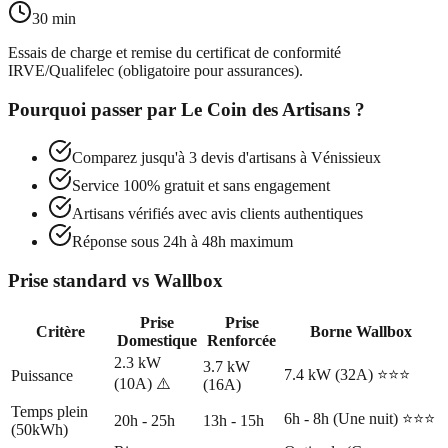
30 min
Essais de charge et remise du certificat de conformité
IRVE/Qualifelec (obligatoire pour assurances).
Pourquoi passer par
Le Coin des Artisans
?
Comparez jusqu'à 3 devis d'artisans à
Vénissieux
Service 100% gratuit et sans engagement
Artisans vérifiés avec avis clients authentiques
Réponse sous 24h à 48h maximum
Prise standard vs Wallbox
Prise
Prise
Critère
Borne Wallbox
Domestique
Renforcée
2.3 kW
3.7 kW
7.4 kW (32A) ⭐⭐⭐
Puissance
(10A) ⚠️
(16A)
Temps plein
6h - 8h (Une nuit) ⭐⭐⭐
20h - 25h
13h - 15h
(50kWh)