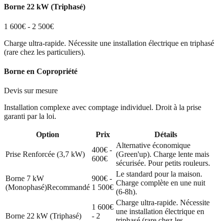
Borne 22 kW (Triphasé)
1 600€ - 2 500€
Charge ultra-rapide. Nécessite une installation électrique en triphasé
(rare chez les particuliers).
Borne en Copropriété
Devis sur mesure
Installation complexe avec comptage individuel. Droit à la prise
garanti par la loi.
Option
Prix
Détails
Alternative économique
400€ -
Prise Renforcée (3,7 kW)
(Green'up). Charge lente mais
600€
sécurisée. Pour petits rouleurs.
Le standard pour la maison.
Borne 7 kW
900€ -
Charge complète en une nuit
(Monophasé)
Recommandé
1 500€
(6-8h).
Charge ultra-rapide. Nécessite
1 600€
une installation électrique en
Borne 22 kW (Triphasé)
- 2
triphasé (rare chez les