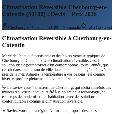
Climatisation Réversible Cherbourg-en-
Cotentin (50100) : Devis + Prix 2026
Cherbourg-en-Cotentin
(
50100
) -
Normandie
4.8/5 (127 avis)
Climatisation Réversible
à
Cherbourg-en-
Cotentin
Marre de l'humidité persistante et des hivers venteux typiques de
Cherbourg-en-Cotentin ? Une climatisation réversible, c'est la
solution idéale pour profiter d'un confort optimal toute l'année, que
ce soit dans une maison de ville du centre ou une longère rénovée
près de la mer. Adaptez la température à vos besoins, été comme
hiver, et profitez pleinement de votre intérieur.
💡 Le saviez-vous ?
L'arsenal de Cherbourg, qui abrita autrefois des
milliers d'ouvriers, a toujours été à la pointe de la technologie, et il
est temps de moderniser nos habitations avec des solutions de
confort durables comme la climatisation réversible.
☀️
Saviez-vous que la région Normandie propose des aides