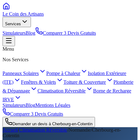
Le Coin des
Artisans
Services
Simulateurs
Blog
Comparer 3 Devis Gratuits
Menu
Nos Services
Panneaux Solaires
Pompe à Chaleur
Isolation Extérieure
(ITE)
Fenêtres & Volets
Toiture & Couverture
Plomberie
& Dépannage
Climatisation Réversible
Borne de Recharge
IRVE
Simulateurs
Blog
Mentions Légales
Comparer 3 Devis Gratuits
Demander un devis à
Cherbourg-en-Cotentin
Accueil
/
Climatisation Réversible
/
Normandie
/
Cherbourg-en-
Cotentin