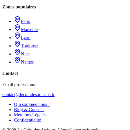
Zones populaires
Paris
Marseille
Lyon
Toulouse
Nice
Nantes
Contact
Email professionnel
contact@lecoindesartisans.fr
Qui sommes-nous ?
Blog & Conseils
Mentions Légales
Confidentialité
©
2026
Le Coin des Artisans
. L'excellence artisanale.