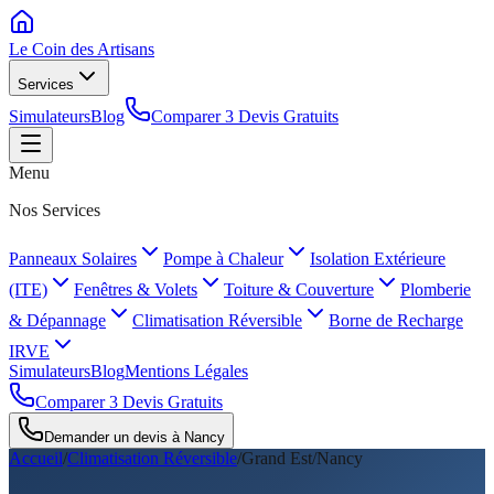
Le Coin des
Artisans
Services
Simulateurs
Blog
Comparer 3 Devis Gratuits
Menu
Nos Services
Panneaux Solaires
Pompe à Chaleur
Isolation Extérieure
(ITE)
Fenêtres & Volets
Toiture & Couverture
Plomberie
& Dépannage
Climatisation Réversible
Borne de Recharge
IRVE
Simulateurs
Blog
Mentions Légales
Comparer 3 Devis Gratuits
Demander un devis à
Nancy
Accueil
/
Climatisation Réversible
/
Grand Est
/
Nancy