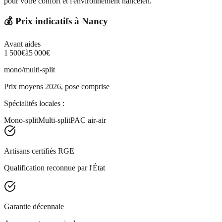
pour votre confort et l'environnement nancéien.
💰 Prix indicatifs à
Nancy
Avant aides
1 500
€
à
5 000
€
mono/multi-split
Prix moyens 2026, pose comprise
Spécialités locales :
Mono-split
Multi-split
PAC air-air
Artisans certifiés RGE
Qualification reconnue par l'État
Garantie décennale