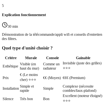
5
Explication fonctionnement
30 min
Démonstration de la télécommande/appli wifi et conseils d'entretien
des filtres.
Quel type d'unité choisir ?
Critère
Murale
Console
Gainable
Invisible (juste des grilles)
Visible (en
Comme un
Esthétique
⭐⭐⭐
haut du mur)
radiateur
€ (Le moins
Prix
€€ (Moyen)
€€€ (Premium)
cher) ⭐⭐⭐
Simple et
Complexe (nécessite
Installation
Simple
rapide
combles/faux-plafond)
Excellent (moteur éloigné)
Silence
Très bon
Bon
⭐⭐⭐