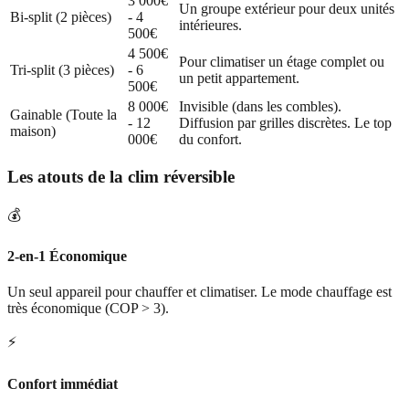
3 000€
Un groupe extérieur pour deux unités
Bi-split (2 pièces)
- 4
intérieures.
500€
4 500€
Pour climatiser un étage complet ou
Tri-split (3 pièces)
- 6
un petit appartement.
500€
8 000€
Invisible (dans les combles).
Gainable (Toute la
- 12
Diffusion par grilles discrètes. Le top
maison)
000€
du confort.
Les atouts de la clim réversible
💰
2-en-1 Économique
Un seul appareil pour chauffer et climatiser. Le mode chauffage est
très économique (COP > 3).
⚡
Confort immédiat