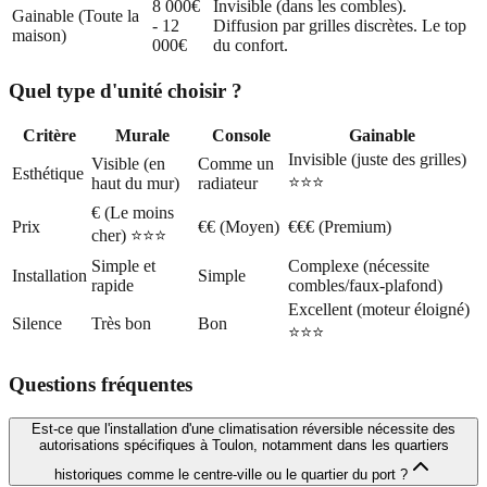
8 000€
Invisible (dans les combles).
Gainable (Toute la
- 12
Diffusion par grilles discrètes. Le top
maison)
000€
du confort.
Quel type d'unité choisir ?
Critère
Murale
Console
Gainable
Invisible (juste des grilles)
Visible (en
Comme un
Esthétique
⭐⭐⭐
haut du mur)
radiateur
€ (Le moins
Prix
€€ (Moyen)
€€€ (Premium)
cher) ⭐⭐⭐
Simple et
Complexe (nécessite
Installation
Simple
rapide
combles/faux-plafond)
Excellent (moteur éloigné)
Silence
Très bon
Bon
⭐⭐⭐
Questions fréquentes
Est-ce que l'installation d'une climatisation réversible nécessite des
autorisations spécifiques à Toulon, notamment dans les quartiers
historiques comme le centre-ville ou le quartier du port ?