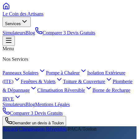
Le Coin des
Artisans
Services
Simulateurs
Blog
Comparer 3 Devis Gratuits
Menu
Nos Services
Panneaux Solaires
Pompe à Chaleur
Isolation Extérieure
(ITE)
Fenêtres & Volets
Toiture & Couverture
Plomberie
& Dépannage
Climatisation Réversible
Borne de Recharge
IRVE
Simulateurs
Blog
Mentions Légales
Comparer 3 Devis Gratuits
Demander un devis à
Toulon
Accueil
/
Climatisation Réversible
/
PACA
/
Toulon