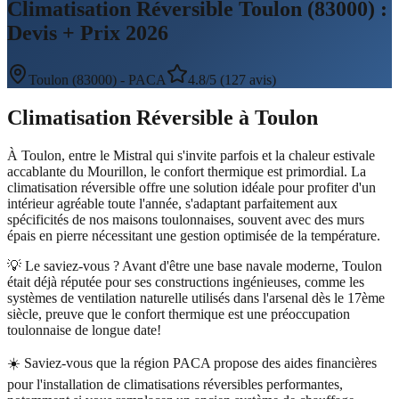
Climatisation Réversible Toulon (83000) :
Devis + Prix 2026
Toulon
(
83000
) -
PACA
4.8/5 (127 avis)
Climatisation Réversible
à
Toulon
À Toulon, entre le Mistral qui s'invite parfois et la chaleur estivale
accablante du Mourillon, le confort thermique est primordial. La
climatisation réversible offre une solution idéale pour profiter d'un
intérieur agréable toute l'année, s'adaptant parfaitement aux
spécificités de nos maisons toulonnaises, souvent avec des murs
épais en pierre nécessitant une gestion optimisée de la température.
💡 Le saviez-vous ?
Avant d'être une base navale moderne, Toulon
était déjà réputée pour ses constructions ingénieuses, comme les
systèmes de ventilation naturelle utilisés dans l'arsenal dès le 17ème
siècle, preuve que le confort thermique est une préoccupation
toulonnaise de longue date!
☀️
Saviez-vous que la région PACA propose des aides financières
pour l'installation de climatisations réversibles performantes,