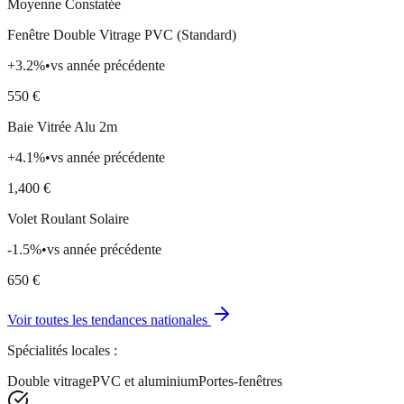
Moyenne Constatée
Fenêtre Double Vitrage PVC (Standard)
+
3.2
%
•
vs année précédente
550
€
Baie Vitrée Alu 2m
+
4.1
%
•
vs année précédente
1,400
€
Volet Roulant Solaire
-1.5
%
•
vs année précédente
650
€
Voir toutes les tendances nationales
Spécialités locales :
Double vitrage
PVC et aluminium
Portes-fenêtres