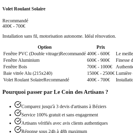
Volet Roulant Solaire
Recommandé
400€ - 700€
Installation sans fil, motorisation autonome. Idéal rénovation.
Option
Prix
Fenêtre PVC (Double vitrage)
Recommandé
400€ - 600€
Le meille
Fenêtre Aluminium
600€ - 900€
Finesse d
Fenêtre Bois
700€ - 1000€
Authentic
Baie vitrée Alu (215x240)
1500€ - 2500€
Lumière e
Volet Roulant Solaire
Recommandé
400€ - 700€
Installat
Pourquoi passer par
Le Coin des Artisans
?
Comparez jusqu'à 3 devis d'artisans à
Béziers
Service 100% gratuit et sans engagement
Artisans vérifiés avec avis clients authentiques
Réponse sous 24h à 48h maximum