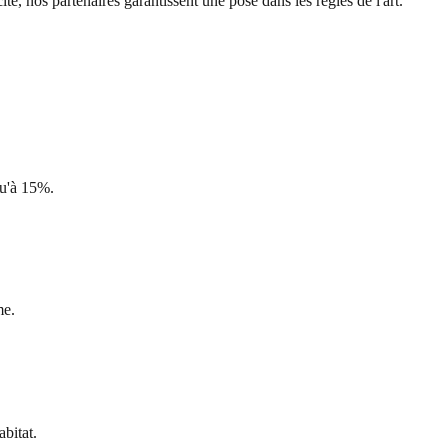
té, nos partenaires garantissent une pose dans les règles de l'art.
qu'à 15%.
me.
abitat.