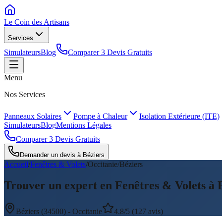
Le Coin des
Artisans
Services
Simulateurs
Blog
Comparer 3 Devis Gratuits
Menu
Nos Services
Panneaux Solaires
Pompe à Chaleur
Isolation Extérieure (ITE)
Simulateurs
Blog
Mentions Légales
Comparer 3 Devis Gratuits
Demander un devis à
Béziers
Accueil
/
Fenêtres & Volets
/
Occitanie
/
Béziers
Trouver un expert en Fenêtres & Volets à 
Béziers
(
34500
) -
Occitanie
4.8/5 (127 avis)