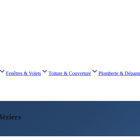
Fenêtres & Volets
Toiture & Couverture
Plomberie & Dépan
Béziers