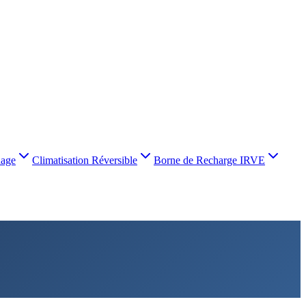
nage
Climatisation Réversible
Borne de Recharge IRVE