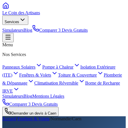
Le Coin des
Artisans
Services
Simulateurs
Blog
Comparer 3 Devis Gratuits
Menu
Nos Services
Panneaux Solaires
Pompe à Chaleur
Isolation Extérieure
(ITE)
Fenêtres & Volets
Toiture & Couverture
Plomberie
& Dépannage
Climatisation Réversible
Borne de Recharge
IRVE
Simulateurs
Blog
Mentions Légales
Comparer 3 Devis Gratuits
Demander un devis à
Caen
Accueil
/
Fenêtres & Volets
/
Normandie
/
Caen