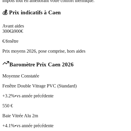
impôts tout en améliorant votre confort thermique.
💰 Prix indicatifs à
Caen
Avant aides
300
€
à
900
€
€/fenêtre
Prix moyens 2026, pose comprise, hors aides
Baromètre Prix
Caen
2026
Moyenne Constatée
Fenêtre Double Vitrage PVC (Standard)
+
3.2
%
•
vs année précédente
550
€
Baie Vitrée Alu 2m
+
4.1
%
•
vs année précédente