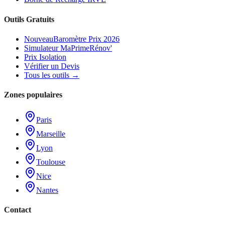
Outils Gratuits
Nouveau
Baromètre Prix 2026
Simulateur MaPrimeRénov'
Prix Isolation
Vérifier un Devis
Tous les outils →
Zones populaires
Paris
Marseille
Lyon
Toulouse
Nice
Nantes
Contact