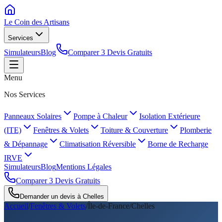
Le Coin des
Artisans
Services
Simulateurs
Blog
Comparer 3 Devis Gratuits
Menu
Nos Services
Panneaux Solaires
Pompe à Chaleur
Isolation Extérieure
(ITE)
Fenêtres & Volets
Toiture & Couverture
Plomberie
& Dépannage
Climatisation Réversible
Borne de Recharge
IRVE
Simulateurs
Blog
Mentions Légales
Comparer 3 Devis Gratuits
Demander un devis à
Chelles
Accueil
/
Fenêtres & Volets
/
Île-de-France
/
Chelles