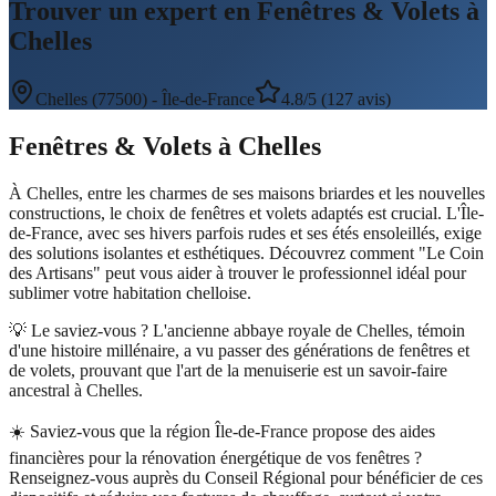
Trouver un expert en Fenêtres & Volets à
Chelles
Chelles
(
77500
) -
Île-de-France
4.8/5 (127 avis)
Fenêtres & Volets
à
Chelles
À Chelles, entre les charmes de ses maisons briardes et les nouvelles
constructions, le choix de fenêtres et volets adaptés est crucial. L'Île-
de-France, avec ses hivers parfois rudes et ses étés ensoleillés, exige
des solutions isolantes et esthétiques. Découvrez comment "Le Coin
des Artisans" peut vous aider à trouver le professionnel idéal pour
sublimer votre habitation chelloise.
💡 Le saviez-vous ?
L'ancienne abbaye royale de Chelles, témoin
d'une histoire millénaire, a vu passer des générations de fenêtres et
de volets, prouvant que l'art de la menuiserie est un savoir-faire
ancestral à Chelles.
☀️
Saviez-vous que la région Île-de-France propose des aides
financières pour la rénovation énergétique de vos fenêtres ?
Renseignez-vous auprès du Conseil Régional pour bénéficier de ces