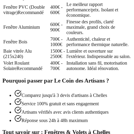
Le meilleur rapport
Fenêtre PVC (Double
400€ -
performance/prix. Isolant et
vitrage)
Recommandé
600€
économique.
Finesse des profils, clarté
600€ -
Fenêtre Aluminium
maximale, grand choix de
900€
couleurs.
700€ -
Authenticité, chaleur et
Fenêtre Bois
1000€
performance thermique naturelle.
Baie vitrée Alu
1500€ -
Lumière et ouverture sur
(215x240)
2500€
l'extérieur. Indispensable au salon.
Volet Roulant
400€ -
Installation sans fil, motorisation
Solaire
Recommandé
700€
autonome. Idéal rénovation.
Pourquoi passer par
Le Coin des Artisans
?
Comparez jusqu'à 3 devis d'artisans à
Chelles
Service 100% gratuit et sans engagement
Artisans vérifiés avec avis clients authentiques
Réponse sous 24h à 48h maximum
Tout savoir sur :
Fenêtres & Volets
à
Chelles