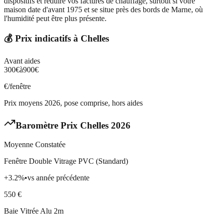
dispositifs et réduire vos factures de chauffage, surtout si votre
maison date d'avant 1975 et se situe près des bords de Marne, où
l'humidité peut être plus présente.
💰 Prix indicatifs à
Chelles
Avant aides
300
€
à
900
€
€/fenêtre
Prix moyens 2026, pose comprise, hors aides
Baromètre Prix
Chelles
2026
Moyenne Constatée
Fenêtre Double Vitrage PVC (Standard)
+
3.2
%
•
vs année précédente
550
€
Baie Vitrée Alu 2m