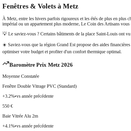
Fenêtres & Volets
à
Metz
À Metz, entre les hivers parfois rigoureux et les étés de plus en plus c
impérial ou un appartement plus moderne, Le Coin des Artisans vous c
💡 Le saviez-vous ?
Certains bâtiments de la place Saint-Louis ont vu 
☀️
Saviez-vous que la région Grand Est propose des aides financières p
optimiser votre budget et profiter d'un confort thermique optimal.
Baromètre Prix
Metz
2026
Moyenne Constatée
Fenêtre Double Vitrage PVC (Standard)
+
3.2
%
•
vs année précédente
550
€
Baie Vitrée Alu 2m
+
4.1
%
•
vs année précédente