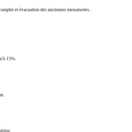
e complet et évacuation des anciennes menuiseries.
qu'à 15%.
me.
abitat.