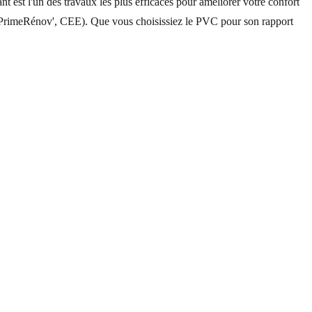
 est l'un des travaux les plus efficaces pour améliorer votre confort
(MaPrimeRénov', CEE). Que vous choisissiez le PVC pour son rapport