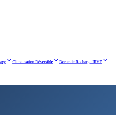
nage
Climatisation Réversible
Borne de Recharge IRVE