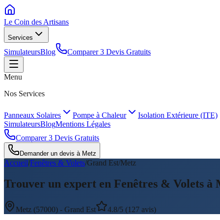
Le Coin des
Artisans
Services
Simulateurs
Blog
Comparer 3 Devis Gratuits
Menu
Nos Services
Panneaux Solaires
Pompe à Chaleur
Isolation Extérieure (ITE)
Simulateurs
Blog
Mentions Légales
Comparer 3 Devis Gratuits
Demander un devis à
Metz
Accueil
/
Fenêtres & Volets
/
Grand Est
/
Metz
Trouver un expert en Fenêtres & Volets à
Metz
(
57000
) -
Grand Est
4.8/5 (127 avis)