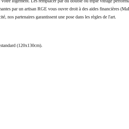
otre logement. Les remplacer par du double ou triple vitrage performant
ormantes par un artisan RGE vous ouvre droit à des aides financières 
té, nos partenaires garantissent une pose dans les règles de l'art.
s standard (120x130cm).