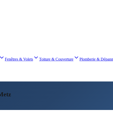
Fenêtres & Volets
Toiture & Couverture
Plomberie & Dépan
 Metz