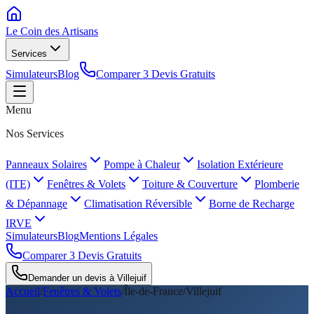
Le Coin des
Artisans
Services
Simulateurs
Blog
Comparer 3 Devis Gratuits
Menu
Nos Services
Panneaux Solaires
Pompe à Chaleur
Isolation Extérieure
(ITE)
Fenêtres & Volets
Toiture & Couverture
Plomberie
& Dépannage
Climatisation Réversible
Borne de Recharge
IRVE
Simulateurs
Blog
Mentions Légales
Comparer 3 Devis Gratuits
Demander un devis à
Villejuif
Accueil
/
Fenêtres & Volets
/
Île-de-France
/
Villejuif