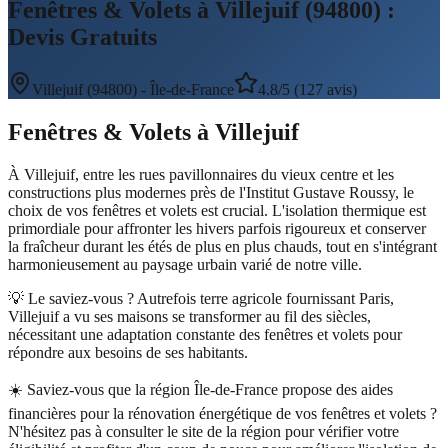
Fenêtres & Volets à Villejuif (94800) :
Devis Gratuits
Villejuif
(
94800
) -
Île-de-France
4.8/5 (127 avis)
Fenêtres & Volets
à
Villejuif
À Villejuif, entre les rues pavillonnaires du vieux centre et les
constructions plus modernes près de l'Institut Gustave Roussy, le
choix de vos fenêtres et volets est crucial. L'isolation thermique est
primordiale pour affronter les hivers parfois rigoureux et conserver
la fraîcheur durant les étés de plus en plus chauds, tout en s'intégrant
harmonieusement au paysage urbain varié de notre ville.
💡 Le saviez-vous ?
Autrefois terre agricole fournissant Paris,
Villejuif a vu ses maisons se transformer au fil des siècles,
nécessitant une adaptation constante des fenêtres et volets pour
répondre aux besoins de ses habitants.
☀️
Saviez-vous que la région Île-de-France propose des aides
financières pour la rénovation énergétique de vos fenêtres et volets ?
N'hésitez pas à consulter le site de la région pour vérifier votre