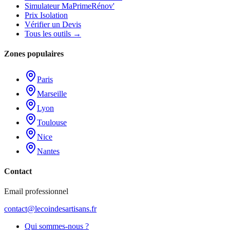
Simulateur MaPrimeRénov'
Prix Isolation
Vérifier un Devis
Tous les outils →
Zones populaires
Paris
Marseille
Lyon
Toulouse
Nice
Nantes
Contact
Email professionnel
contact@lecoindesartisans.fr
Qui sommes-nous ?