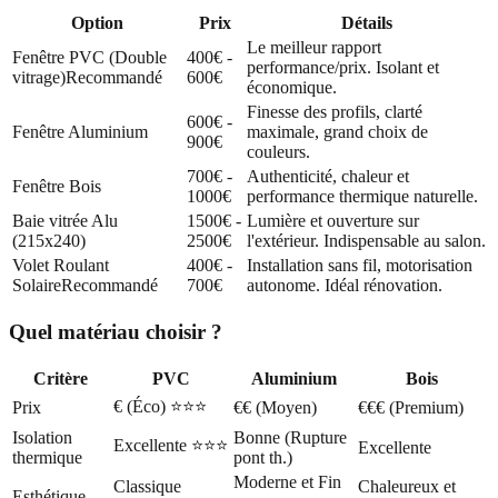
Option
Prix
Détails
Le meilleur rapport
Fenêtre PVC (Double
400€ -
performance/prix. Isolant et
vitrage)
Recommandé
600€
économique.
Finesse des profils, clarté
600€ -
Fenêtre Aluminium
maximale, grand choix de
900€
couleurs.
700€ -
Authenticité, chaleur et
Fenêtre Bois
1000€
performance thermique naturelle.
Baie vitrée Alu
1500€ -
Lumière et ouverture sur
(215x240)
2500€
l'extérieur. Indispensable au salon.
Volet Roulant
400€ -
Installation sans fil, motorisation
Solaire
Recommandé
700€
autonome. Idéal rénovation.
Quel matériau choisir ?
Critère
PVC
Aluminium
Bois
€ (Éco) ⭐⭐⭐
Prix
€€ (Moyen)
€€€ (Premium)
Isolation
Bonne (Rupture
Excellente ⭐⭐⭐
Excellente
thermique
pont th.)
Moderne et Fin
Classique
Chaleureux et
Esthétique