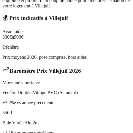
éligibilité et profiter d'un coup de pouce pour améliorer l'isolation de
votre logement à Villejuif.
💰 Prix indicatifs à
Villejuif
Avant aides
300
€
à
900
€
€/fenêtre
Prix moyens 2026, pose comprise, hors aides
Baromètre Prix
Villejuif
2026
Moyenne Constatée
Fenêtre Double Vitrage PVC (Standard)
+
3.2
%
•
vs année précédente
550
€
Baie Vitrée Alu 2m
+
4.1
%
•
vs année précédente