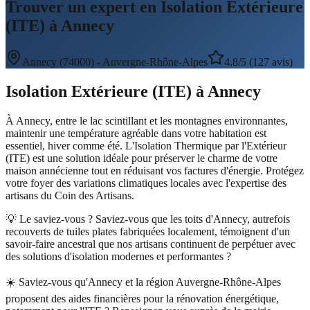
Trouver un expert en Isolation Extérieure
(ITE) à Annecy
Annecy
(
74000
) -
Auvergne-Rhône-Alpes
4.8/5 (127 avis)
Isolation Extérieure (ITE)
à
Annecy
À Annecy, entre le lac scintillant et les montagnes environnantes,
maintenir une température agréable dans votre habitation est
essentiel, hiver comme été. L'Isolation Thermique par l'Extérieur
(ITE) est une solution idéale pour préserver le charme de votre
maison annécienne tout en réduisant vos factures d'énergie. Protégez
votre foyer des variations climatiques locales avec l'expertise des
artisans du Coin des Artisans.
💡 Le saviez-vous ?
Saviez-vous que les toits d'Annecy, autrefois
recouverts de tuiles plates fabriquées localement, témoignent d'un
savoir-faire ancestral que nos artisans continuent de perpétuer avec
des solutions d'isolation modernes et performantes ?
☀️
Saviez-vous qu'Annecy et la région Auvergne-Rhône-Alpes
proposent des aides financières pour la rénovation énergétique,