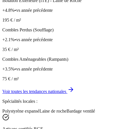
Isolation Extérieure (ITE) - Laine de Roche
+
4.8
%
•
vs année précédente
195
€ / m²
Combles Perdus (Soufflage)
+
2.1
%
•
vs année précédente
35
€ / m²
Combles Aménageables (Rampants)
+
3.5
%
•
vs année précédente
75
€ / m²
Voir toutes les tendances nationales
Spécialités locales :
Polystyrène expansé
Laine de roche
Bardage ventilé
Artisans certifiés RGE