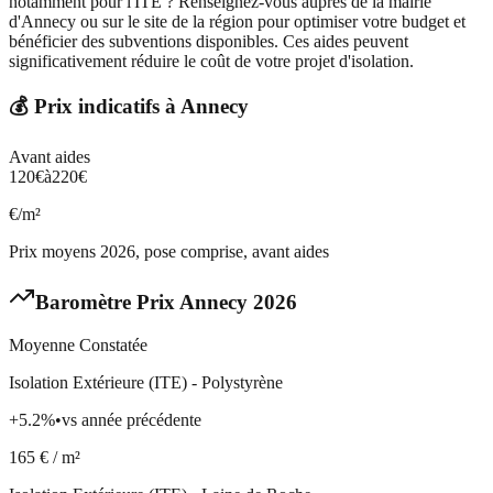
notamment pour l'ITE ? Renseignez-vous auprès de la mairie
d'Annecy ou sur le site de la région pour optimiser votre budget et
bénéficier des subventions disponibles. Ces aides peuvent
significativement réduire le coût de votre projet d'isolation.
💰 Prix indicatifs à
Annecy
Avant aides
120
€
à
220
€
€/m²
Prix moyens 2026, pose comprise, avant aides
Baromètre Prix
Annecy
2026
Moyenne Constatée
Isolation Extérieure (ITE) - Polystyrène
+
5.2
%
•
vs année précédente
165
€ / m²