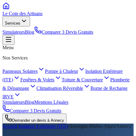
Le Coin des
Artisans
Services
Simulateurs
Blog
Comparer 3 Devis Gratuits
Menu
Nos Services
Panneaux Solaires
Pompe à Chaleur
Isolation Extérieure
(ITE)
Fenêtres & Volets
Toiture & Couverture
Plomberie
& Dépannage
Climatisation Réversible
Borne de Recharge
IRVE
Simulateurs
Blog
Mentions Légales
Comparer 3 Devis Gratuits
Demander un devis à
Annecy
Accueil
/
Isolation Extérieure (ITE)
/
Auvergne-Rhône-Alpes
/
Annecy