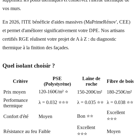
vos murs.
En 2026, l'ITE bénéficie d'aides massives (MaPrimeRénov', CEE)
et permet d'améliorer significativement votre DPE. Nos artisans
certifiés RGE réalisent votre projet de A à Z : du diagnostic
thermique à la finition des façades.
Quel isolant choisir ?
PSE
Laine de
Critère
Fibre de bois
(Polystyrène)
roche
120-160€/m² ⭐
Prix moyen
150-200€/m²
180-250€/m²
Performance
λ = 0.032 ⭐⭐⭐
λ = 0.035 ⭐⭐
λ = 0.038 ⭐⭐
thermique
Excellent
Bon ⭐⭐
Confort d'été
Moyen
⭐⭐⭐
Excellent
Résistance au feu
Faible
Moyen
⭐⭐⭐