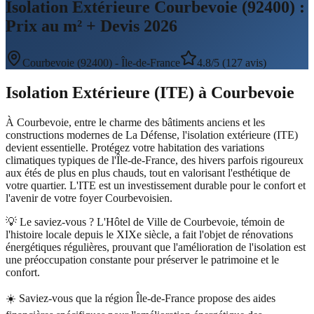
Isolation Extérieure Courbevoie (92400) :
Prix au m² + Devis 2026
Courbevoie
(
92400
) -
Île-de-France
4.8/5 (127 avis)
Isolation Extérieure (ITE)
à
Courbevoie
À Courbevoie, entre le charme des bâtiments anciens et les
constructions modernes de La Défense, l'isolation extérieure (ITE)
devient essentielle. Protégez votre habitation des variations
climatiques typiques de l'Île-de-France, des hivers parfois rigoureux
aux étés de plus en plus chauds, tout en valorisant l'esthétique de
votre quartier. L'ITE est un investissement durable pour le confort et
l'avenir de votre foyer Courbevoisien.
💡 Le saviez-vous ?
L'Hôtel de Ville de Courbevoie, témoin de
l'histoire locale depuis le XIXe siècle, a fait l'objet de rénovations
énergétiques régulières, prouvant que l'amélioration de l'isolation est
une préoccupation constante pour préserver le patrimoine et le
confort.
☀️
Saviez-vous que la région Île-de-France propose des aides