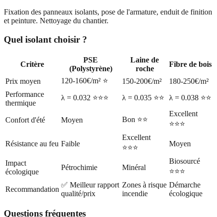
Fixation des panneaux isolants, pose de l'armature, enduit de finition
et peinture. Nettoyage du chantier.
Quel isolant choisir ?
PSE
Laine de
Critère
Fibre de bois
(Polystyrène)
roche
120-160€/m² ⭐
Prix moyen
150-200€/m²
180-250€/m²
Performance
λ = 0.032 ⭐⭐⭐
λ = 0.035 ⭐⭐
λ = 0.038 ⭐⭐
thermique
Excellent
Bon ⭐⭐
Confort d'été
Moyen
⭐⭐⭐
Excellent
Résistance au feu
Faible
Moyen
⭐⭐⭐
Biosourcé
Impact
Pétrochimie
Minéral
⭐⭐⭐
écologique
✅ Meilleur rapport
Zones à risque
Démarche
Recommandation
qualité/prix
incendie
écologique
Questions fréquentes