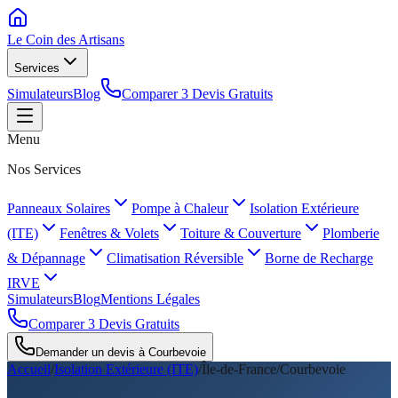
Le Coin des
Artisans
Services
Simulateurs
Blog
Comparer 3 Devis Gratuits
Menu
Nos Services
Panneaux Solaires
Pompe à Chaleur
Isolation Extérieure
(ITE)
Fenêtres & Volets
Toiture & Couverture
Plomberie
& Dépannage
Climatisation Réversible
Borne de Recharge
IRVE
Simulateurs
Blog
Mentions Légales
Comparer 3 Devis Gratuits
Demander un devis à
Courbevoie
Accueil
/
Isolation Extérieure (ITE)
/
Île-de-France
/
Courbevoie