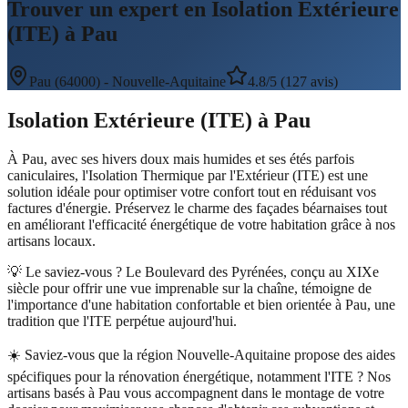
Trouver un expert en Isolation Extérieure
(ITE) à Pau
Pau
(
64000
) -
Nouvelle-Aquitaine
4.8/5 (127 avis)
Isolation Extérieure (ITE)
à
Pau
À Pau, avec ses hivers doux mais humides et ses étés parfois
caniculaires, l'Isolation Thermique par l'Extérieur (ITE) est une
solution idéale pour optimiser votre confort tout en réduisant vos
factures d'énergie. Préservez le charme des façades béarnaises tout
en améliorant l'efficacité énergétique de votre habitation grâce à nos
artisans locaux.
💡 Le saviez-vous ?
Le Boulevard des Pyrénées, conçu au XIXe
siècle pour offrir une vue imprenable sur la chaîne, témoigne de
l'importance d'une habitation confortable et bien orientée à Pau, une
tradition que l'ITE perpétue aujourd'hui.
☀️
Saviez-vous que la région Nouvelle-Aquitaine propose des aides
spécifiques pour la rénovation énergétique, notamment l'ITE ? Nos
artisans basés à Pau vous accompagnent dans le montage de votre