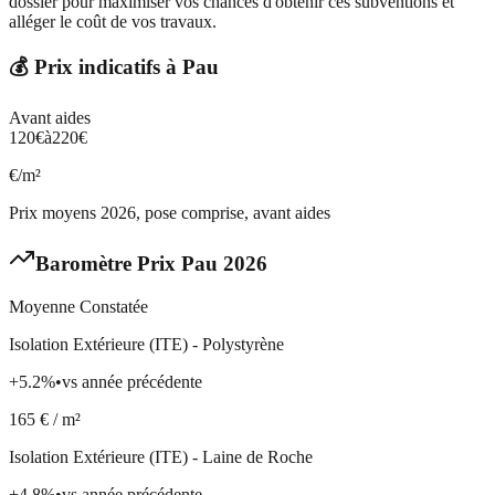
dossier pour maximiser vos chances d'obtenir ces subventions et
alléger le coût de vos travaux.
💰 Prix indicatifs à
Pau
Avant aides
120
€
à
220
€
€/m²
Prix moyens 2026, pose comprise, avant aides
Baromètre Prix
Pau
2026
Moyenne Constatée
Isolation Extérieure (ITE) - Polystyrène
+
5.2
%
•
vs année précédente
165
€ / m²
Isolation Extérieure (ITE) - Laine de Roche
+
4.8
%
•
vs année précédente