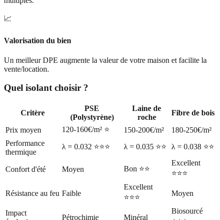
multiples.
📈
Valorisation du bien
Un meilleur DPE augmente la valeur de votre maison et facilite la
vente/location.
Quel isolant choisir ?
PSE
Laine de
Critère
Fibre de bois
(Polystyrène)
roche
120-160€/m² ⭐
Prix moyen
150-200€/m²
180-250€/m²
Performance
λ = 0.032 ⭐⭐⭐
λ = 0.035 ⭐⭐
λ = 0.038 ⭐⭐
thermique
Excellent
Bon ⭐⭐
Confort d'été
Moyen
⭐⭐⭐
Excellent
Résistance au feu
Faible
Moyen
⭐⭐⭐
Biosourcé
Impact
Pétrochimie
Minéral