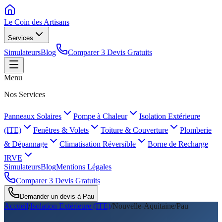
Le Coin des
Artisans
Services
Simulateurs
Blog
Comparer 3 Devis Gratuits
Menu
Nos Services
Panneaux Solaires
Pompe à Chaleur
Isolation Extérieure
(ITE)
Fenêtres & Volets
Toiture & Couverture
Plomberie
& Dépannage
Climatisation Réversible
Borne de Recharge
IRVE
Simulateurs
Blog
Mentions Légales
Comparer 3 Devis Gratuits
Demander un devis à
Pau
Accueil
/
Isolation Extérieure (ITE)
/
Nouvelle-Aquitaine
/
Pau