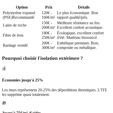
Option
Prix
Détails
Polystyrène expansé
120€ -
Le plus économique. Bon
(PSE)
Recommandé
160€/m²
rapport qualité/prix.
150€ -
Meilleure résistance au feu.
Laine de roche
200€/m²
Excellent confort acoustique.
180€ -
Écologique, excellent confort
Fibre de bois
250€/m²
d'été. Matériau biosourcé.
200€ -
Esthétique premium. Bois,
Bardage ventilé
300€/m²
composite ou métallique.
Pourquoi choisir l'isolation extérieure ?
💰
Économies jusqu'à 25%
Les murs représentent 20-25% des déperditions thermiques. L'ITE
les supprime quasi totalement.
🎁
Jusqu'à 75€/m² d'aides