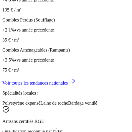
195
€ / m²
Combles Perdus (Soufflage)
+
2.1
%
•
vs année précédente
35
€ / m²
Combles Aménageables (Rampants)
+
3.5
%
•
vs année précédente
75
€ / m²
Voir toutes les tendances nationales
Spécialités locales :
Polystyrène expansé
Laine de roche
Bardage ventilé
Artisans certifiés RGE
Qualification reconnue par l'État