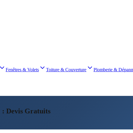
Fenêtres & Volets
Toiture & Couverture
Plomberie & Dépan
 : Devis Gratuits