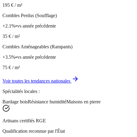
195
€ / m²
Combles Perdus (Soufflage)
+
2.1
%
•
vs année précédente
35
€ / m²
Combles Aménageables (Rampants)
+
3.5
%
•
vs année précédente
75
€ / m²
Voir toutes les tendances nationales
Spécialités locales :
Bardage bois
Résistance humidité
Maisons en pierre
Artisans certifiés RGE
Qualification reconnue par l'État