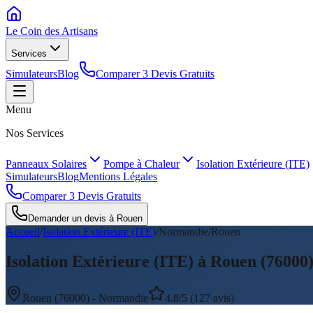
Le Coin des
Artisans
Services
Simulateurs
Blog
Comparer 3 Devis Gratuits
Menu
Nos Services
Panneaux Solaires
Pompe à Chaleur
Isolation Extérieure (ITE)
Simulateurs
Blog
Mentions Légales
Comparer 3 Devis Gratuits
Demander un devis à
Rouen
Accueil
/
Isolation Extérieure (ITE)
/
Normandie
/
Rouen
Isolation Extérieure (ITE) à Rouen (76000)
Rouen
(
76000
) -
Normandie
4.8/5 (127 avis)