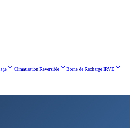
nage
Climatisation Réversible
Borne de Recharge IRVE