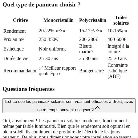
Quel type de panneau choisir ?
Tuiles
Critère
Monocristallin
Polycristallin
solaires
20-22% ⭐⭐⭐
15-17% ⭐⭐
10-15% ⭐
Rendement
Prix au m²
250-350€
200-280€
400-600€
Bleuté
Intégré à la
Esthétique
Noir uniforme
marbré
toiture
Durée de vie
25-30 ans
25-30 ans
25-30 ans
Contrainte
✅ Meilleur rapport
Recommandation
Budget serré
esthétique
qualité/prix
(ABF)
Questions fréquentes
Est-ce que les panneaux solaires sont vraiment efficaces à Brest, avec
notre temps souvent nuageux ?
Oui, absolument ! Les panneaux solaires modernes fonctionnent
même par faible luminosité. Bien que le rendement soit optimal en
plein soleil, ils continuent de produire de l'électricité les jours
nuageux. De plus, nous dimensionnons votre installation en tenant