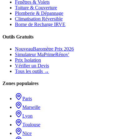
Fenêtres & Volets
Toiture & Couverture
Plomberie & Dépannage
Climatisation Réversible
Borne de Recharge IRVE
Outils Gratuits
Nouveau
Baromètre Prix 2026
Simulateur MaPrimeRénov'
Prix Isolation
Vérifier un Devis
Tous les outils →
Zones populaires
Paris
Marseille
Lyon
Toulouse
Nice