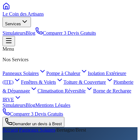
Le Coin des
Artisans
Services
Simulateurs
Blog
Comparer 3 Devis Gratuits
Menu
Nos Services
Panneaux Solaires
Pompe à Chaleur
Isolation Extérieure
(ITE)
Fenêtres & Volets
Toiture & Couverture
Plomberie
& Dépannage
Climatisation Réversible
Borne de Recharge
IRVE
Simulateurs
Blog
Mentions Légales
Comparer 3 Devis Gratuits
Demander un devis à
Brest
Accueil
/
Panneaux Solaires
/
Bretagne
/
Brest