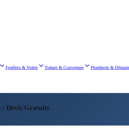
Fenêtres & Volets
Toiture & Couverture
Plomberie & Dépan
 : Devis Gratuits