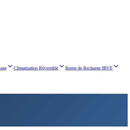
nage
Climatisation Réversible
Borne de Recharge IRVE