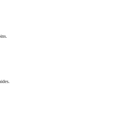
ins.
aides.