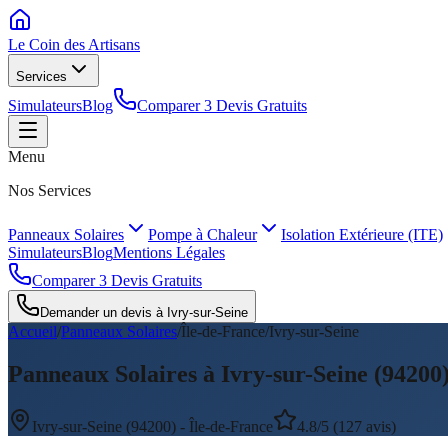
Le Coin des
Artisans
Services
Simulateurs
Blog
Comparer 3 Devis Gratuits
Menu
Nos Services
Panneaux Solaires
Pompe à Chaleur
Isolation Extérieure (ITE)
Simulateurs
Blog
Mentions Légales
Comparer 3 Devis Gratuits
Demander un devis à
Ivry-sur-Seine
Accueil
/
Panneaux Solaires
/
Île-de-France
/
Ivry-sur-Seine
Panneaux Solaires à Ivry-sur-Seine (94200)
Ivry-sur-Seine
(
94200
) -
Île-de-France
4.8/5 (127 avis)