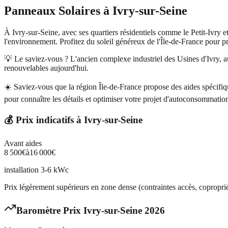
Panneaux Solaires
à
Ivry-sur-Seine
À Ivry-sur-Seine, avec ses quartiers résidentiels comme le Petit-Ivry e
l'environnement. Profitez du soleil généreux de l'Île-de-France pour p
💡 Le saviez-vous ?
L'ancien complexe industriel des Usines d'Ivry, a
renouvelables aujourd'hui.
☀️
Saviez-vous que la région Île-de-France propose des aides spécifiqu
pour connaître les détails et optimiser votre projet d'autoconsommatio
💰 Prix indicatifs à
Ivry-sur-Seine
Avant aides
8 500
€
à
16 000
€
installation 3-6 kWc
Prix légèrement supérieurs en zone dense (contraintes accès, coproprié
Baromètre Prix
Ivry-sur-Seine
2026