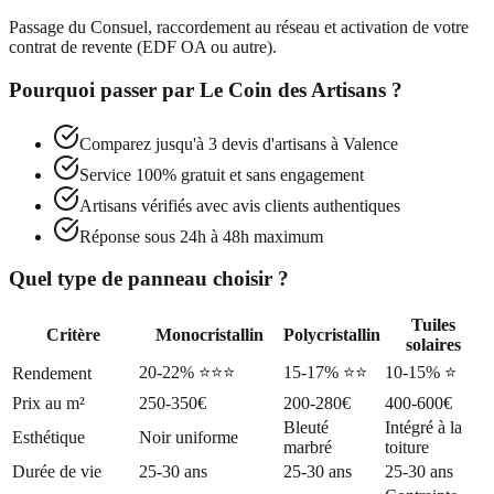
Passage du Consuel, raccordement au réseau et activation de votre
contrat de revente (EDF OA ou autre).
Pourquoi passer par
Le Coin des Artisans
?
Comparez jusqu'à 3 devis d'artisans à
Valence
Service 100% gratuit et sans engagement
Artisans vérifiés avec avis clients authentiques
Réponse sous 24h à 48h maximum
Quel type de panneau choisir ?
Tuiles
Critère
Monocristallin
Polycristallin
solaires
20-22% ⭐⭐⭐
15-17% ⭐⭐
10-15% ⭐
Rendement
Prix au m²
250-350€
200-280€
400-600€
Bleuté
Intégré à la
Esthétique
Noir uniforme
marbré
toiture
Durée de vie
25-30 ans
25-30 ans
25-30 ans