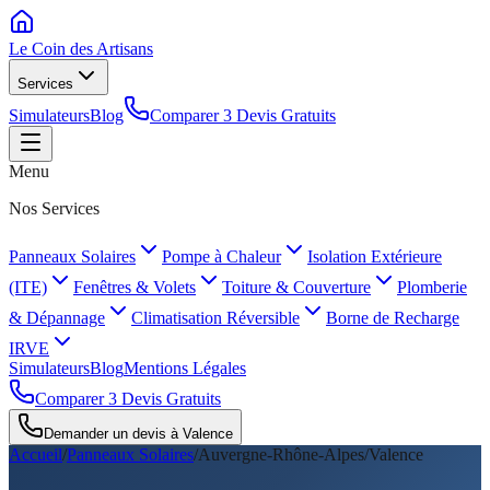
Le Coin des
Artisans
Services
Simulateurs
Blog
Comparer 3 Devis Gratuits
Menu
Nos Services
Panneaux Solaires
Pompe à Chaleur
Isolation Extérieure
(ITE)
Fenêtres & Volets
Toiture & Couverture
Plomberie
& Dépannage
Climatisation Réversible
Borne de Recharge
IRVE
Simulateurs
Blog
Mentions Légales
Comparer 3 Devis Gratuits
Demander un devis à
Valence
Accueil
/
Panneaux Solaires
/
Auvergne-Rhône-Alpes
/
Valence