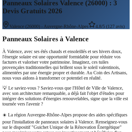
Panneaux Solaires Valence (26000) : 3
Devis Gratuits 2026
Valence
(
26000
) -
Auvergne-Rhône-Alpes
4.8/5 (127 avis)
Panneaux Solaires
à
Valence
À Valence, avec ses étés chauds et ensoleillés et ses hivers doux,
l'énergie solaire est une opportunité formidable pour réduire vos
factures et valoriser votre patrimoine. Imaginez, ces tuiles
provençales traditionnelles qui brillent sous le soleil valentinois,
alimentées par une énergie propre et durable. Au Coin des Artisans,
nous vous aidons à transformer ce potentiel en réalité.
💡 Le saviez-vous ?
Saviez-vous que l'Hôtel de Ville de Valence,
avec son architecture remarquable, a déjà fait l'objet d'études pour
intégrer des solutions d'énergies renouvelables, signe que la ville est
tournée vers l'avenir ?
☀️
La région Auvergne-Rhône-Alpes propose des aides spécifiques
pour l'installation de panneaux solaires à Valence. Renseignez-vous
sur le dispositif "Guichet Unique de la Rénovation Énergétique"