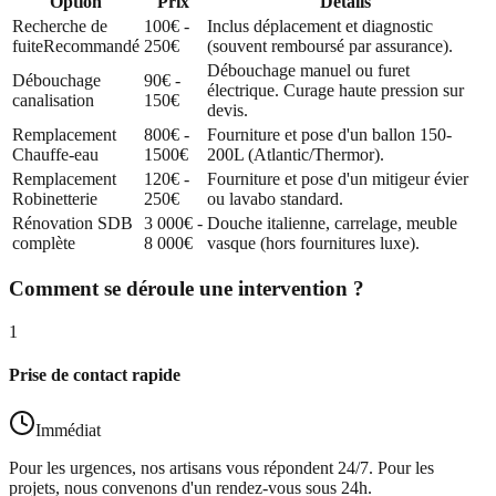
Option
Prix
Détails
Recherche de
100€ -
Inclus déplacement et diagnostic
fuite
Recommandé
250€
(souvent remboursé par assurance).
Débouchage manuel ou furet
Débouchage
90€ -
électrique. Curage haute pression sur
canalisation
150€
devis.
Remplacement
800€ -
Fourniture et pose d'un ballon 150-
Chauffe-eau
1500€
200L (Atlantic/Thermor).
Remplacement
120€ -
Fourniture et pose d'un mitigeur évier
Robinetterie
250€
ou lavabo standard.
Rénovation SDB
3 000€ -
Douche italienne, carrelage, meuble
complète
8 000€
vasque (hors fournitures luxe).
Comment se déroule une intervention ?
1
Prise de contact rapide
Immédiat
Pour les urgences, nos artisans vous répondent 24/7. Pour les
projets, nous convenons d'un rendez-vous sous 24h.