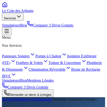
Le Coin des
Artisans
Services
Simulateurs
Blog
Comparer 3 Devis Gratuits
Menu
Nos Services
Panneaux Solaires
Pompe à Chaleur
Isolation Extérieure
(ITE)
Fenêtres & Volets
Toiture & Couverture
Plomberie
& Dépannage
Climatisation Réversible
Borne de Recharge
IRVE
Simulateurs
Blog
Mentions Légales
Comparer 3 Devis Gratuits
Demander un devis à
Limoges
Accueil
/
Plomberie & Dépannage
/
Nouvelle-Aquitaine
/
Limoges