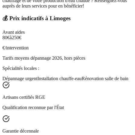
chauffage et de votre production d'eau chaude ? Renseignez-vous
auprès de leurs services pour en bénéficier!
💰 Prix indicatifs à
Limoges
Avant aides
80
€
à
250
€
€/intervention
Tarifs moyens dépannage 2026, hors pièces
Spécialités locales :
Dépannage urgent
Installation chauffe-eau
Rénovation salle de bain
Artisans certifiés RGE
Qualification reconnue par l'État
Garantie décennale