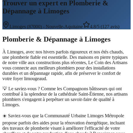
Trouver un expert en Plomberie &
Dépannage à Limoges
Limoges
(
87000
) -
Nouvelle-Aquitaine
4.8/5 (127 avis)
Plomberie & Dépannage
à
Limoges
À Limoges, avec nos hivers parfois rigoureux et nos étés chauds,
une plomberie fiable est essentielle. Des maisons en pierre typiques
de notre ville aux constructions plus récentes, Le Coin des Artisans
vous connecte aux meilleurs plombiers pour des installations
durables et un dépannage rapide, afin de préserver le confort de
votre foyer limougeaud.
💡 Le saviez-vous ?
Comme les Compagnons bâtisseurs qui ont
contribué à la splendeur de la cathédrale Saint-Étienne, nos artisans
plombiers s'engagent à perpétuer un savoir-faire de qualité à
Limoges.
☀️
Saviez-vous que la Communauté Urbaine Limoges Métropole
propose parfois des aides pour la rénovation énergétique, incluant
des travaux de plomberie visant à améliorer l'efficacité de votre