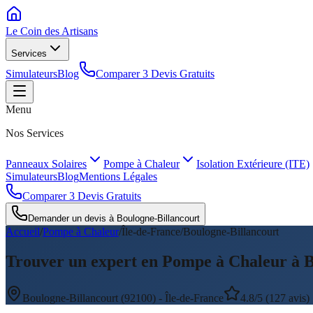
Le Coin des
Artisans
Services
Simulateurs
Blog
Comparer 3 Devis Gratuits
Menu
Nos Services
Panneaux Solaires
Pompe à Chaleur
Isolation Extérieure (ITE)
Simulateurs
Blog
Mentions Légales
Comparer 3 Devis Gratuits
Demander un devis à
Boulogne-Billancourt
Accueil
/
Pompe à Chaleur
/
Île-de-France
/
Boulogne-Billancourt
Trouver un expert en Pompe à Chaleur à B
Boulogne-Billancourt
(
92100
) -
Île-de-France
4.8/5 (127 avis)