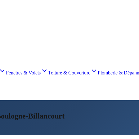
Fenêtres & Volets
Toiture & Couverture
Plomberie & Dépan
oulogne-Billancourt