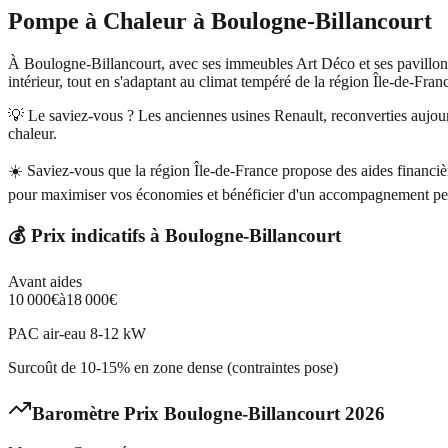
Pompe à Chaleur
à
Boulogne-Billancourt
À Boulogne-Billancourt, avec ses immeubles Art Déco et ses pavillons 
intérieur, tout en s'adaptant au climat tempéré de la région Île-de-Fra
💡 Le saviez-vous ?
Les anciennes usines Renault, reconverties aujou
chaleur.
☀️
Saviez-vous que la région Île-de-France propose des aides financ
pour maximiser vos économies et bénéficier d'un accompagnement pe
💰 Prix indicatifs à
Boulogne-Billancourt
Avant aides
10 000
€
à
18 000
€
PAC air-eau 8-12 kW
Surcoût de 10-15% en zone dense (contraintes pose)
Baromètre Prix
Boulogne-Billancourt
2026