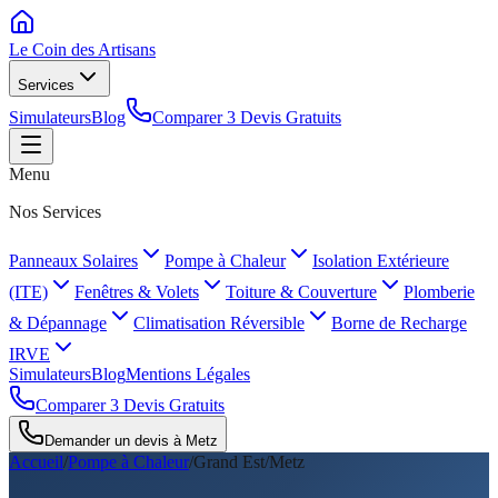
Le Coin des
Artisans
Services
Simulateurs
Blog
Comparer 3 Devis Gratuits
Menu
Nos Services
Panneaux Solaires
Pompe à Chaleur
Isolation Extérieure
(ITE)
Fenêtres & Volets
Toiture & Couverture
Plomberie
& Dépannage
Climatisation Réversible
Borne de Recharge
IRVE
Simulateurs
Blog
Mentions Légales
Comparer 3 Devis Gratuits
Demander un devis à
Metz
Accueil
/
Pompe à Chaleur
/
Grand Est
/
Metz