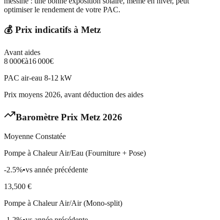
messine : une bonne exposition solaire, même en hiver, peut
optimiser le rendement de votre PAC.
💰 Prix indicatifs à
Metz
Avant aides
8 000
€
à
16 000
€
PAC air-eau 8-12 kW
Prix moyens 2026, avant déduction des aides
Baromètre Prix
Metz
2026
Moyenne Constatée
Pompe à Chaleur Air/Eau (Fourniture + Pose)
-2.5
%
•
vs année précédente
13,500
€
Pompe à Chaleur Air/Air (Mono-split)
-1.2
%
•
vs année précédente