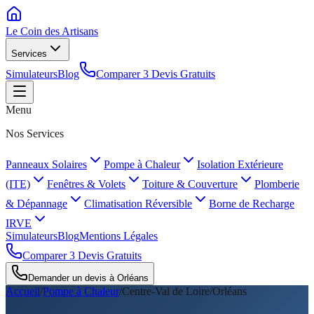
Le Coin des
Artisans
Services
Simulateurs
Blog
Comparer 3 Devis Gratuits
Menu
Nos Services
Panneaux Solaires
Pompe à Chaleur
Isolation Extérieure
(ITE)
Fenêtres & Volets
Toiture & Couverture
Plomberie
& Dépannage
Climatisation Réversible
Borne de Recharge
IRVE
Simulateurs
Blog
Mentions Légales
Comparer 3 Devis Gratuits
Demander un devis à
Orléans
Accueil
/
Pompe à Chaleur
/
Centre-Val de Loire
/
Orléans