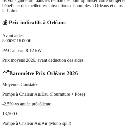
Ils vous guideront dans les démarches pour optimiser votre budget et
bénéficier des meilleures subventions disponibles à Orléans et dans
le Loiret.
💰 Prix indicatifs à
Orléans
Avant aides
8 000
€
à
16 000
€
PAC air-eau 8-12 kW
Prix moyens 2026, avant déduction des aides
Baromètre Prix
Orléans
2026
Moyenne Constatée
Pompe à Chaleur Air/Eau (Fourniture + Pose)
-2.5
%
•
vs année précédente
13,500
€
Pompe à Chaleur Air/Air (Mono-split)