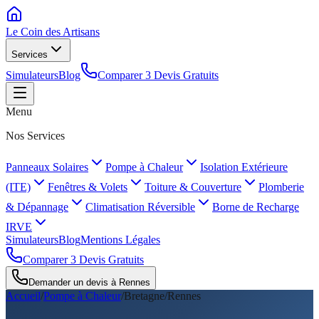
Le Coin des
Artisans
Services
Simulateurs
Blog
Comparer 3 Devis Gratuits
Menu
Nos Services
Panneaux Solaires
Pompe à Chaleur
Isolation Extérieure
(ITE)
Fenêtres & Volets
Toiture & Couverture
Plomberie
& Dépannage
Climatisation Réversible
Borne de Recharge
IRVE
Simulateurs
Blog
Mentions Légales
Comparer 3 Devis Gratuits
Demander un devis à
Rennes
Accueil
/
Pompe à Chaleur
/
Bretagne
/
Rennes