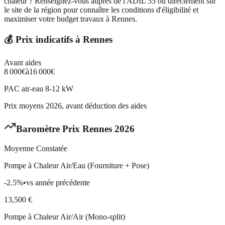
chaleur ? Renseignez-vous auprès de l'ADIL 35 ou directement sur
le site de la région pour connaître les conditions d'éligibilité et
maximiser votre budget travaux à Rennes.
💰 Prix indicatifs à
Rennes
Avant aides
8 000
€
à
16 000
€
PAC air-eau 8-12 kW
Prix moyens 2026, avant déduction des aides
Baromètre Prix
Rennes
2026
Moyenne Constatée
Pompe à Chaleur Air/Eau (Fourniture + Pose)
-2.5
%
•
vs année précédente
13,500
€
Pompe à Chaleur Air/Air (Mono-split)