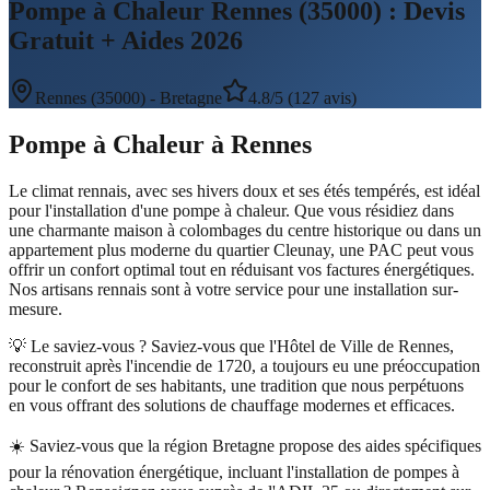
Pompe à Chaleur Rennes (35000) : Devis
Gratuit + Aides 2026
Rennes
(
35000
) -
Bretagne
4.8/5 (127 avis)
Pompe à Chaleur
à
Rennes
Le climat rennais, avec ses hivers doux et ses étés tempérés, est idéal
pour l'installation d'une pompe à chaleur. Que vous résidiez dans
une charmante maison à colombages du centre historique ou dans un
appartement plus moderne du quartier Cleunay, une PAC peut vous
offrir un confort optimal tout en réduisant vos factures énergétiques.
Nos artisans rennais sont à votre service pour une installation sur-
mesure.
💡 Le saviez-vous ?
Saviez-vous que l'Hôtel de Ville de Rennes,
reconstruit après l'incendie de 1720, a toujours eu une préoccupation
pour le confort de ses habitants, une tradition que nous perpétuons
en vous offrant des solutions de chauffage modernes et efficaces.
☀️
Saviez-vous que la région Bretagne propose des aides spécifiques
pour la rénovation énergétique, incluant l'installation de pompes à