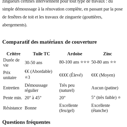
zingueurs certifiés interviennent pour tout type de travaux : du
simple démoussage à la rénovation complète, en passant par la pose
de fenêtres de toit et les travaux de zinguerie (gouttières,
abergements).
Comparatif des matériaux de couverture
Critère
Tuile TC
Ardoise
Zinc
Durée de
80-100 ans ⭐⭐⭐
50-80 ans ⭐⭐
30-50 ans
vie
€€ (Abordable)
Prix
€€€€ (Élevé)
€€€ (Moyen)
⭐3
unitaire
Démoussage
Très peu
Entretien
Aucun (patine)
régulier
(naturel)
5° (très faible) ⭐
Pente min.
20° à 45°
20°
Excellente
Excellente
Résistance
Bonne
(feu/gel)
(étanche)
Questions fréquentes