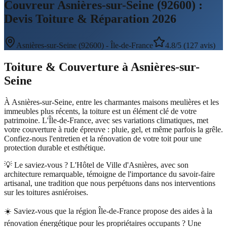
Couvreur Asnières-sur-Seine (92600) :
Devis Toiture & Réparation 2026
Asnières-sur-Seine
(
92600
) -
Île-de-France
4.8/5 (127 avis)
Toiture & Couverture
à
Asnières-sur-
Seine
À Asnières-sur-Seine, entre les charmantes maisons meulières et les
immeubles plus récents, la toiture est un élément clé de votre
patrimoine. L'Île-de-France, avec ses variations climatiques, met
votre couverture à rude épreuve : pluie, gel, et même parfois la grêle.
Confiez-nous l'entretien et la rénovation de votre toit pour une
protection durable et esthétique.
💡 Le saviez-vous ?
L'Hôtel de Ville d'Asnières, avec son
architecture remarquable, témoigne de l'importance du savoir-faire
artisanal, une tradition que nous perpétuons dans nos interventions
sur les toitures asniéroises.
☀️
Saviez-vous que la région Île-de-France propose des aides à la
rénovation énergétique pour les propriétaires occupants ? Une