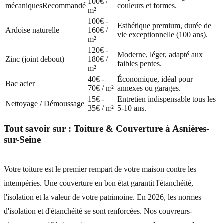
100€ /
mécaniques
Recommandé
couleurs et formes.
m²
100€ -
Esthétique premium, durée de
Ardoise naturelle
160€ /
vie exceptionnelle (100 ans).
m²
120€ -
Moderne, léger, adapté aux
Zinc (joint debout)
180€ /
faibles pentes.
m²
40€ -
Économique, idéal pour
Bac acier
70€ / m²
annexes ou garages.
15€ -
Entretien indispensable tous les
Nettoyage / Démoussage
35€ / m²
5-10 ans.
Tout savoir sur :
Toiture & Couverture
à
Asnières-
sur-Seine
Votre toiture est le premier rempart de votre maison contre les
intempéries. Une couverture en bon état garantit l'étanchéité,
l'isolation et la valeur de votre patrimoine. En 2026, les normes
d'isolation et d'étanchéité se sont renforcées. Nos couvreurs-