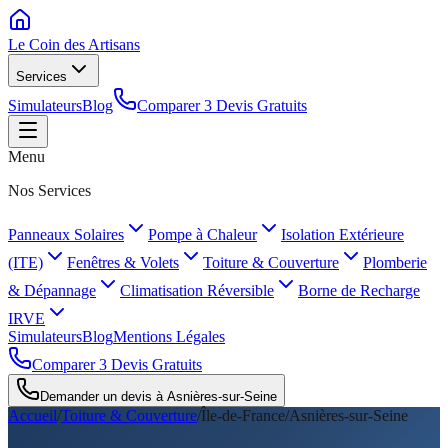
Le Coin des
Artisans
Services
Simulateurs
Blog
Comparer 3 Devis Gratuits
Menu
Nos Services
Panneaux Solaires
Pompe à Chaleur
Isolation Extérieure
(ITE)
Fenêtres & Volets
Toiture & Couverture
Plomberie
& Dépannage
Climatisation Réversible
Borne de Recharge
IRVE
Simulateurs
Blog
Mentions Légales
Comparer 3 Devis Gratuits
Demander un devis à
Asnières-sur-Seine
Accueil
/
Toiture & Couverture
/
Île-de-France
/
Asnières-sur-Seine