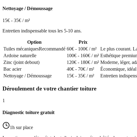
Nettoyage / Démoussage
15€ - 35€ / m²
Entretien indispensable tous les 5-10 ans.
Option
Prix
Tuiles mécaniques
Recommandé
60€ - 100€ / m²
Le plus courant. L
Ardoise naturelle
100€ - 160€ / m²
Esthétique premium
Zinc (joint debout)
120€ - 180€ / m²
Moderne, léger, ada
Bac acier
40€ - 70€ / m²
Économique, idéal
Nettoyage / Démoussage
15€ - 35€ / m²
Entretien indispens
Déroulement de votre chantier toiture
1
Diagnostic toiture gratuit
1h sur place