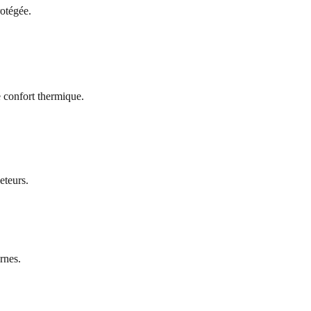
rotégée.
e confort thermique.
eteurs.
rnes.