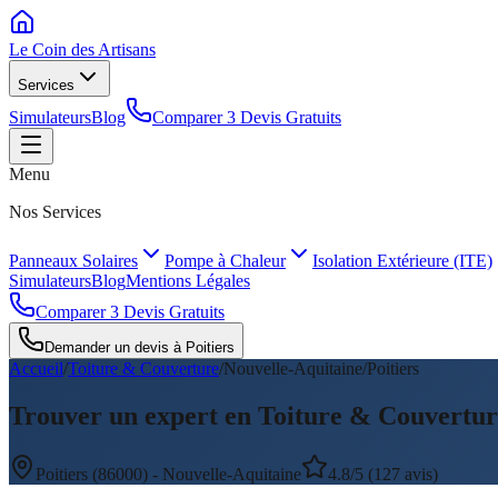
Le Coin des
Artisans
Services
Simulateurs
Blog
Comparer 3 Devis Gratuits
Menu
Nos Services
Panneaux Solaires
Pompe à Chaleur
Isolation Extérieure (ITE)
Simulateurs
Blog
Mentions Légales
Comparer 3 Devis Gratuits
Demander un devis à
Poitiers
Accueil
/
Toiture & Couverture
/
Nouvelle-Aquitaine
/
Poitiers
Trouver un expert en Toiture & Couverture
Poitiers
(
86000
) -
Nouvelle-Aquitaine
4.8/5 (127 avis)