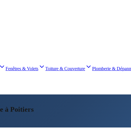
Fenêtres & Volets
Toiture & Couverture
Plomberie & Dépan
 à Poitiers