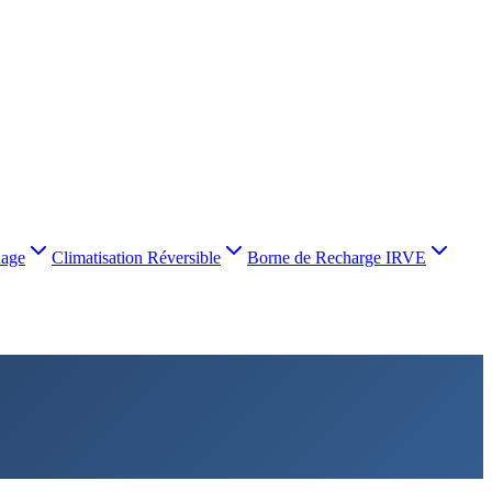
nage
Climatisation Réversible
Borne de Recharge IRVE