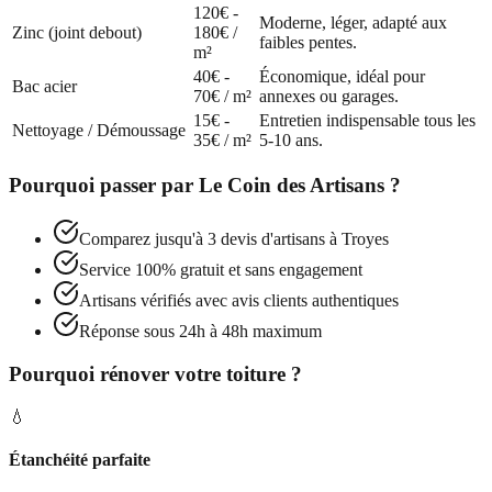
120€ -
Moderne, léger, adapté aux
Zinc (joint debout)
180€ /
faibles pentes.
m²
40€ -
Économique, idéal pour
Bac acier
70€ / m²
annexes ou garages.
15€ -
Entretien indispensable tous les
Nettoyage / Démoussage
35€ / m²
5-10 ans.
Pourquoi passer par
Le Coin des Artisans
?
Comparez jusqu'à 3 devis d'artisans à
Troyes
Service 100% gratuit et sans engagement
Artisans vérifiés avec avis clients authentiques
Réponse sous 24h à 48h maximum
Pourquoi rénover votre toiture ?
💧
Étanchéité parfaite