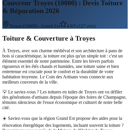
Couvreur Troyes (10000) : Devis Toiture
& Réparation 2026
Troyes
(
10000
) -
Grand Est
4.8/5 (127 avis)
Toiture & Couverture
à
Troyes
À Troyes, avec son charme médiéval et son architecture à pans de
bois si caractéristique, la toiture est plus qu'un simple toit : c'est un
élément essentiel de notre patrimoine. Entre les hivers parfois
rigoureux et les étés chauds et humides, une toiture saine et bien
entretenue est cruciale pour le confort et la durabilité de votre
habitation troyenne. Le Coin des Artisans vous connecte aux
meilleurs couvreurs de la ville.
💡 Le saviez-vous ?
Les toitures en tuiles de Troyes ont vu défiler
des générations d'artisans depuis l'époque des foires de Champagne,
témoins silencieux de l'essor économique et culturel de notre belle
cité.
☀️
Saviez-vous que la région Grand Est propose des aides pour la
rénovation énergétique des logements, incluant souvent la toiture ?