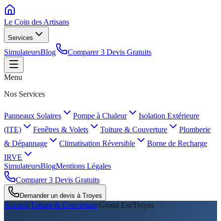
Le Coin des
Artisans
Services
Simulateurs
Blog
Comparer 3 Devis Gratuits
Menu
Nos Services
Panneaux Solaires
Pompe à Chaleur
Isolation Extérieure
(ITE)
Fenêtres & Volets
Toiture & Couverture
Plomberie
& Dépannage
Climatisation Réversible
Borne de Recharge
IRVE
Simulateurs
Blog
Mentions Légales
Comparer 3 Devis Gratuits
Demander un devis à
Troyes
Accueil
/
Toiture & Couverture
/
Grand Est
/
Troyes