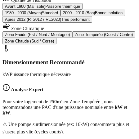
Qualité de l'isolation
Avant 1980 (Mal isolé)
Passoire thermique
1980 - 2000 (Moyen)
Standard
2000 - 2010 (Bon)
Bonne isolation
Après 2012 (RT2012 / RE2020)
Très performant
Zone Climatique
Zone Froide (Est / Nord / Montagne)
Zone Tempérée (Ouest / Centre)
Zone Chaude (Sud / Corse)
Dimensionnement Recommandé
kW
Puissance thermique nécessaire
Analyse Expert
Pour votre logement de
250
m³
en
Zone Tempérée
, nous
recommandons une PAC d'une puissance nominale entre
kW
et
kW
.
⚠️ Une pompe surdimensionnée (ex: 16kW) consommera plus et
s'usera plus vite (cycles courts).