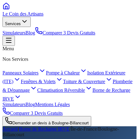
Le Coin des
Artisans
Services
Simulateurs
Blog
Comparer 3 Devis Gratuits
Menu
Nos Services
Panneaux Solaires
Pompe à Chaleur
Isolation Extérieure
(ITE)
Fenêtres & Volets
Toiture & Couverture
Plomberie
& Dépannage
Climatisation Réversible
Borne de Recharge
IRVE
Simulateurs
Blog
Mentions Légales
Comparer 3 Devis Gratuits
Demander un devis à
Boulogne-Billancourt
Accueil
/
Borne de Recharge IRVE
/
Île-de-France
/
Boulogne-
Billancourt