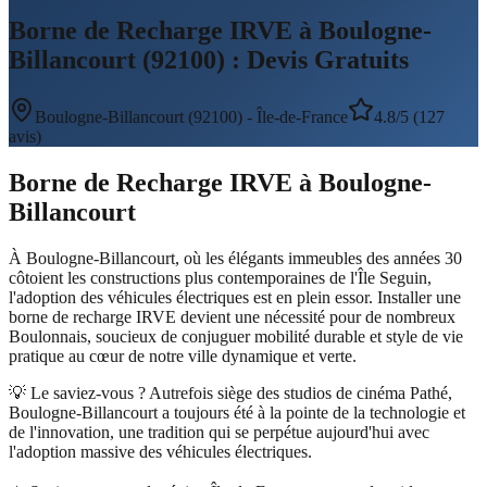
Borne de Recharge IRVE à Boulogne-
Billancourt (92100) : Devis Gratuits
Boulogne-Billancourt
(
92100
) -
Île-de-France
4.8/5 (127
avis)
Borne de Recharge IRVE
à
Boulogne-
Billancourt
À Boulogne-Billancourt, où les élégants immeubles des années 30
côtoient les constructions plus contemporaines de l'Île Seguin,
l'adoption des véhicules électriques est en plein essor. Installer une
borne de recharge IRVE devient une nécessité pour de nombreux
Boulonnais, soucieux de conjuguer mobilité durable et style de vie
pratique au cœur de notre ville dynamique et verte.
💡 Le saviez-vous ?
Autrefois siège des studios de cinéma Pathé,
Boulogne-Billancourt a toujours été à la pointe de la technologie et
de l'innovation, une tradition qui se perpétue aujourd'hui avec
l'adoption massive des véhicules électriques.