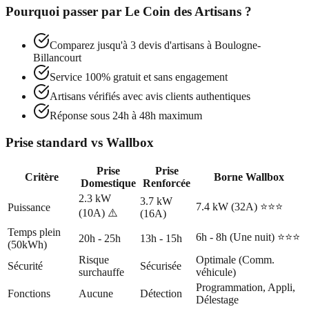
Pourquoi passer par
Le Coin des Artisans
?
Comparez jusqu'à 3 devis d'artisans à
Boulogne-
Billancourt
Service 100% gratuit et sans engagement
Artisans vérifiés avec avis clients authentiques
Réponse sous 24h à 48h maximum
Prise standard vs Wallbox
Prise
Prise
Critère
Borne Wallbox
Domestique
Renforcée
2.3 kW
3.7 kW
7.4 kW (32A) ⭐⭐⭐
Puissance
(10A) ⚠️
(16A)
Temps plein
6h - 8h (Une nuit) ⭐⭐⭐
20h - 25h
13h - 15h
(50kWh)
Risque
Optimale (Comm.
Sécurité
Sécurisée
surchauffe
véhicule)
Programmation, Appli,
Fonctions
Aucune
Détection
Délestage