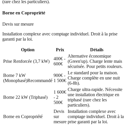
(rare chez les particuliers).
Borne en Copropriété
Devis sur mesure
Installation complexe avec comptage individuel. Droit à la prise
garanti par la loi.
Option
Prix
Détails
Alternative économique
400€ -
Prise Renforcée (3,7 kW)
(Green'up). Charge lente mais
600€
sécurisée. Pour petits rouleurs.
Le standard pour la maison.
Borne 7 kW
900€ -
Charge complète en une nuit
(Monophasé)
Recommandé
1 500€
(6-8h).
Charge ultra-rapide. Nécessite
1 600€
une installation électrique en
Borne 22 kW (Triphasé)
- 2
triphasé (rare chez les
500€
particuliers).
Devis
Installation complexe avec
Borne en Copropriété
sur
comptage individuel. Droit à la
mesure
prise garanti par la loi.