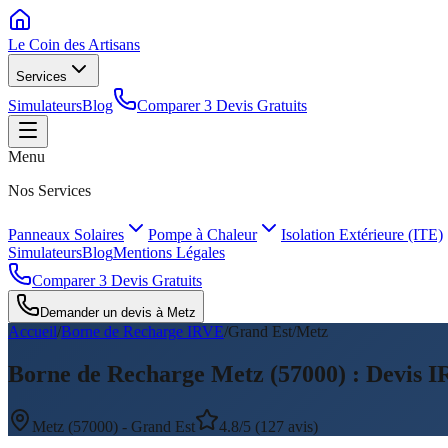
Le Coin des
Artisans
Services
Simulateurs
Blog
Comparer 3 Devis Gratuits
Menu
Nos Services
Panneaux Solaires
Pompe à Chaleur
Isolation Extérieure (ITE)
Simulateurs
Blog
Mentions Légales
Comparer 3 Devis Gratuits
Demander un devis à
Metz
Accueil
/
Borne de Recharge IRVE
/
Grand Est
/
Metz
Borne de Recharge Metz (57000) : Devis I
Metz
(
57000
) -
Grand Est
4.8/5 (127 avis)