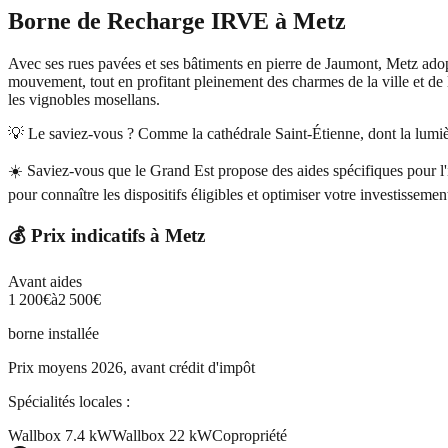
Borne de Recharge IRVE
à
Metz
Avec ses rues pavées et ses bâtiments en pierre de Jaumont, Metz adop
mouvement, tout en profitant pleinement des charmes de la ville et de
les vignobles mosellans.
💡 Le saviez-vous ?
Comme la cathédrale Saint-Étienne, dont la lumiè
☀️
Saviez-vous que le Grand Est propose des aides spécifiques pour l
pour connaître les dispositifs éligibles et optimiser votre investissem
💰 Prix indicatifs à
Metz
Avant aides
1 200
€
à
2 500
€
borne installée
Prix moyens 2026, avant crédit d'impôt
Spécialités locales :
Wallbox 7.4 kW
Wallbox 22 kW
Copropriété