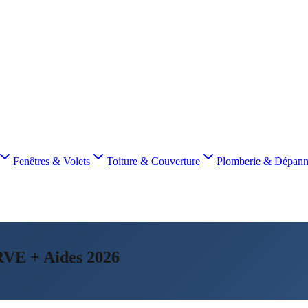
Fenêtres & Volets
Toiture & Couverture
Plomberie & Dépan
RVE + Aides 2026