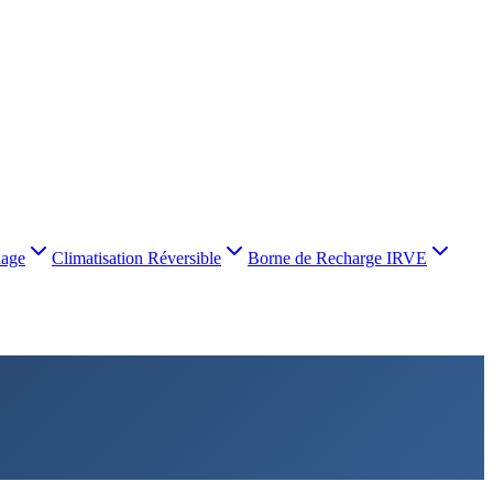
nage
Climatisation Réversible
Borne de Recharge IRVE