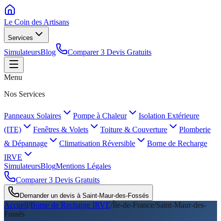
Le Coin des
Artisans
Services
Simulateurs
Blog
Comparer 3 Devis Gratuits
Menu
Nos Services
Panneaux Solaires
Pompe à Chaleur
Isolation Extérieure
(ITE)
Fenêtres & Volets
Toiture & Couverture
Plomberie
& Dépannage
Climatisation Réversible
Borne de Recharge
IRVE
Simulateurs
Blog
Mentions Légales
Comparer 3 Devis Gratuits
Demander un devis à
Saint-Maur-des-Fossés
Accueil
/
Borne de Recharge IRVE
/
Île-de-France
/
Saint-Maur-des-
Fossés