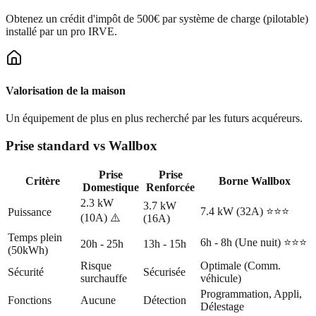
Obtenez un crédit d'impôt de 500€ par système de charge (pilotable)
installé par un pro IRVE.
Valorisation de la maison
Un équipement de plus en plus recherché par les futurs acquéreurs.
Prise standard vs Wallbox
Prise
Prise
Critère
Borne Wallbox
Domestique
Renforcée
2.3 kW
3.7 kW
7.4 kW (32A) ⭐⭐⭐
Puissance
(10A) ⚠️
(16A)
Temps plein
6h - 8h (Une nuit) ⭐⭐⭐
20h - 25h
13h - 15h
(50kWh)
Risque
Optimale (Comm.
Sécurité
Sécurisée
surchauffe
véhicule)
Programmation, Appli,
Fonctions
Aucune
Détection
Délestage