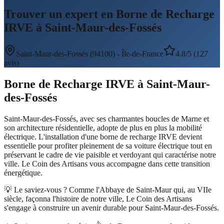
Trouver un expert en Borne de Recharge
IRVE à Saint-Maur-des-Fossés
Saint-Maur-des-Fossés
(
94100
) -
Île-de-France
4.8/5 (127
avis)
Borne de Recharge IRVE
à
Saint-Maur-
des-Fossés
Saint-Maur-des-Fossés, avec ses charmantes boucles de Marne et
son architecture résidentielle, adopte de plus en plus la mobilité
électrique. L'installation d'une borne de recharge IRVE devient
essentielle pour profiter pleinement de sa voiture électrique tout en
préservant le cadre de vie paisible et verdoyant qui caractérise notre
ville. Le Coin des Artisans vous accompagne dans cette transition
énergétique.
💡 Le saviez-vous ?
Comme l'Abbaye de Saint-Maur qui, au VIIe
siècle, façonna l'histoire de notre ville, Le Coin des Artisans
s'engage à construire un avenir durable pour Saint-Maur-des-Fossés.