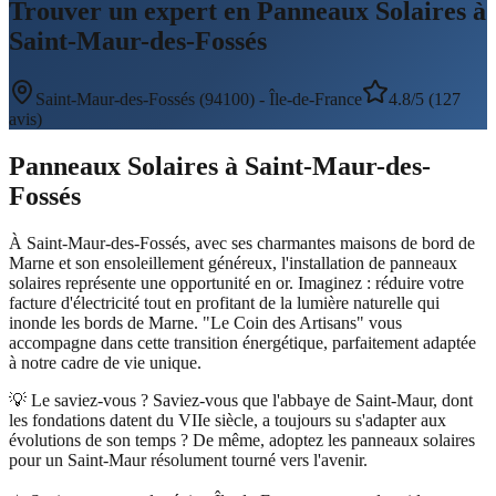
Trouver un expert en Panneaux Solaires à
Saint-Maur-des-Fossés
Saint-Maur-des-Fossés
(
94100
) -
Île-de-France
4.8/5 (127
avis)
Panneaux Solaires
à
Saint-Maur-des-
Fossés
À Saint-Maur-des-Fossés, avec ses charmantes maisons de bord de
Marne et son ensoleillement généreux, l'installation de panneaux
solaires représente une opportunité en or. Imaginez : réduire votre
facture d'électricité tout en profitant de la lumière naturelle qui
inonde les bords de Marne. "Le Coin des Artisans" vous
accompagne dans cette transition énergétique, parfaitement adaptée
à notre cadre de vie unique.
💡 Le saviez-vous ?
Saviez-vous que l'abbaye de Saint-Maur, dont
les fondations datent du VIIe siècle, a toujours su s'adapter aux
évolutions de son temps ? De même, adoptez les panneaux solaires
pour un Saint-Maur résolument tourné vers l'avenir.