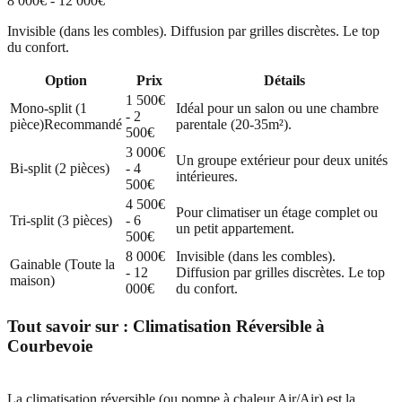
8 000€ - 12 000€
Invisible (dans les combles). Diffusion par grilles discrètes. Le top
du confort.
Option
Prix
Détails
1 500€
Mono-split (1
Idéal pour un salon ou une chambre
- 2
pièce)
Recommandé
parentale (20-35m²).
500€
3 000€
Un groupe extérieur pour deux unités
Bi-split (2 pièces)
- 4
intérieures.
500€
4 500€
Pour climatiser un étage complet ou
Tri-split (3 pièces)
- 6
un petit appartement.
500€
8 000€
Invisible (dans les combles).
Gainable (Toute la
- 12
Diffusion par grilles discrètes. Le top
maison)
000€
du confort.
Tout savoir sur :
Climatisation Réversible
à
Courbevoie
La climatisation réversible (ou pompe à chaleur Air/Air) est la