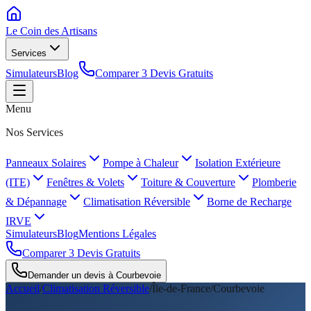
Le Coin des
Artisans
Services
Simulateurs
Blog
Comparer 3 Devis Gratuits
Menu
Nos Services
Panneaux Solaires
Pompe à Chaleur
Isolation Extérieure
(ITE)
Fenêtres & Volets
Toiture & Couverture
Plomberie
& Dépannage
Climatisation Réversible
Borne de Recharge
IRVE
Simulateurs
Blog
Mentions Légales
Comparer 3 Devis Gratuits
Demander un devis à
Courbevoie
Accueil
/
Climatisation Réversible
/
Île-de-France
/
Courbevoie