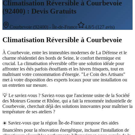
Climatisation Réversible à Courbevoie
(92400) : Devis Gratuits
Courbevoie
(
92400
) -
Île-de-France
4.8/5 (127 avis)
Climatisation Réversible
à
Courbevoie
À Courbevoie, entre les immeubles modernes de La Défense et le
charme résidentiel des bords de Seine, le confort thermique est
crucial. La climatisation réversible offre une solution idéale pour
affronter les étés parfois étouffants et les hivers frisquets, tout en
maîtrisant votre consommation d'énergie. "Le Coin des Artisans"
met à votre disposition des experts locaux pour une installation ou
un entretien sur mesure.
💡 Le saviez-vous ?
Saviez-vous que l'ancienne usine de la Société
des Moteurs Gnome et Rhône, qui a fait la renommée industrielle de
Courbevoie, cherchait déjà des solutions innovantes pour maîtriser la
température de ses ateliers ?
☀️
Saviez-vous que la région Île-de-France propose des aides
financières pour la rénovation énergétique, incluant l'installation de