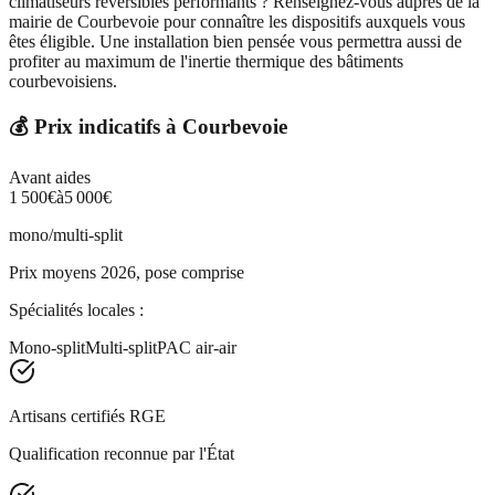
climatiseurs réversibles performants ? Renseignez-vous auprès de la
mairie de Courbevoie pour connaître les dispositifs auxquels vous
êtes éligible. Une installation bien pensée vous permettra aussi de
profiter au maximum de l'inertie thermique des bâtiments
courbevoisiens.
💰 Prix indicatifs à
Courbevoie
Avant aides
1 500
€
à
5 000
€
mono/multi-split
Prix moyens 2026, pose comprise
Spécialités locales :
Mono-split
Multi-split
PAC air-air
Artisans certifiés RGE
Qualification reconnue par l'État