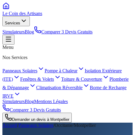
Le Coin des
Artisans
Services
Simulateurs
Blog
Comparer 3 Devis Gratuits
Menu
Nos Services
Panneaux Solaires
Pompe à Chaleur
Isolation Extérieure
(ITE)
Fenêtres & Volets
Toiture & Couverture
Plomberie
& Dépannage
Climatisation Réversible
Borne de Recharge
IRVE
Simulateurs
Blog
Mentions Légales
Comparer 3 Devis Gratuits
Demander un devis à
Montpellier
Accueil
/
Panneaux Solaires
/
Occitanie
/
Montpellier