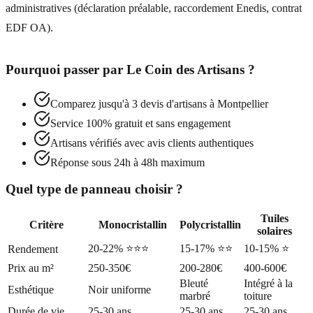
administratives (déclaration préalable, raccordement Enedis, contrat
EDF OA).
Pourquoi passer par
Le Coin des Artisans
?
Comparez jusqu'à 3 devis d'artisans à
Montpellier
Service 100% gratuit et sans engagement
Artisans vérifiés avec avis clients authentiques
Réponse sous 24h à 48h maximum
Quel type de panneau choisir ?
Tuiles
Critère
Monocristallin
Polycristallin
solaires
20-22% ⭐⭐⭐
15-17% ⭐⭐
10-15% ⭐
Rendement
Prix au m²
250-350€
200-280€
400-600€
Bleuté
Intégré à la
Esthétique
Noir uniforme
marbré
toiture
Durée de vie
25-30 ans
25-30 ans
25-30 ans