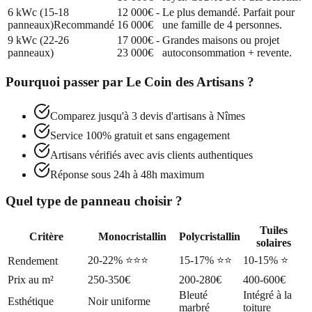
6 kWc (15-18
12 000€ -
Le plus demandé. Parfait pour
panneaux)
Recommandé
16 000€
une famille de 4 personnes.
9 kWc (22-26
17 000€ -
Grandes maisons ou projet
panneaux)
23 000€
autoconsommation + revente.
Pourquoi passer par
Le Coin des Artisans
?
Comparez jusqu'à 3 devis d'artisans à
Nîmes
Service 100% gratuit et sans engagement
Artisans vérifiés avec avis clients authentiques
Réponse sous 24h à 48h maximum
Quel type de panneau choisir ?
Tuiles
Critère
Monocristallin
Polycristallin
solaires
20-22% ⭐⭐⭐
15-17% ⭐⭐
10-15% ⭐
Rendement
Prix au m²
250-350€
200-280€
400-600€
Bleuté
Intégré à la
Esthétique
Noir uniforme
marbré
toiture