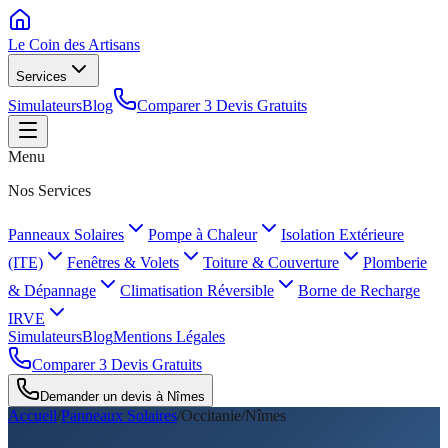
Le Coin des
Artisans
Services
Simulateurs
Blog
Comparer 3 Devis Gratuits
Menu
Nos Services
Panneaux Solaires
Pompe à Chaleur
Isolation Extérieure
(ITE)
Fenêtres & Volets
Toiture & Couverture
Plomberie
& Dépannage
Climatisation Réversible
Borne de Recharge
IRVE
Simulateurs
Blog
Mentions Légales
Comparer 3 Devis Gratuits
Demander un devis à
Nîmes
Accueil
/
Panneaux Solaires
/
Occitanie
/
Nîmes