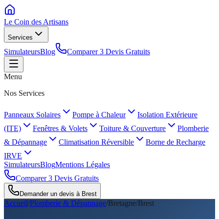
Le Coin des
Artisans
Services
Simulateurs
Blog
Comparer 3 Devis Gratuits
Menu
Nos Services
Panneaux Solaires
Pompe à Chaleur
Isolation Extérieure
(ITE)
Fenêtres & Volets
Toiture & Couverture
Plomberie
& Dépannage
Climatisation Réversible
Borne de Recharge
IRVE
Simulateurs
Blog
Mentions Légales
Comparer 3 Devis Gratuits
Demander un devis à
Brest
Accueil
/
Plomberie & Dépannage
/
Bretagne
/
Brest