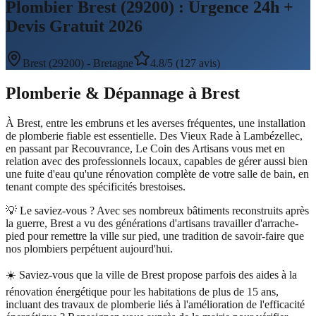
Plombier Brest (29200) : Urgence 24h +
Devis Gratuit 2026
Brest
(
29200
) -
Bretagne
4.8/5 (127 avis)
Plomberie & Dépannage
à
Brest
À Brest, entre les embruns et les averses fréquentes, une installation
de plomberie fiable est essentielle. Des Vieux Rade à Lambézellec,
en passant par Recouvrance, Le Coin des Artisans vous met en
relation avec des professionnels locaux, capables de gérer aussi bien
une fuite d'eau qu'une rénovation complète de votre salle de bain, en
tenant compte des spécificités brestoises.
💡 Le saviez-vous ?
Avec ses nombreux bâtiments reconstruits après
la guerre, Brest a vu des générations d'artisans travailler d'arrache-
pied pour remettre la ville sur pied, une tradition de savoir-faire que
nos plombiers perpétuent aujourd'hui.
☀️
Saviez-vous que la ville de Brest propose parfois des aides à la
rénovation énergétique pour les habitations de plus de 15 ans,
incluant des travaux de plomberie liés à l'amélioration de l'efficacité