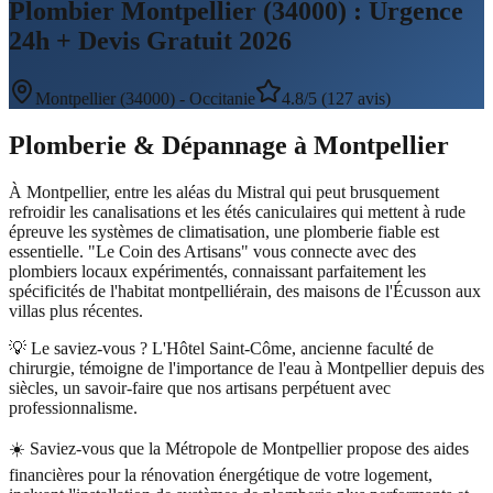
Plombier Montpellier (34000) : Urgence
24h + Devis Gratuit 2026
Montpellier
(
34000
) -
Occitanie
4.8/5 (127 avis)
Plomberie & Dépannage
à
Montpellier
À Montpellier, entre les aléas du Mistral qui peut brusquement
refroidir les canalisations et les étés caniculaires qui mettent à rude
épreuve les systèmes de climatisation, une plomberie fiable est
essentielle. "Le Coin des Artisans" vous connecte avec des
plombiers locaux expérimentés, connaissant parfaitement les
spécificités de l'habitat montpelliérain, des maisons de l'Écusson aux
villas plus récentes.
💡 Le saviez-vous ?
L'Hôtel Saint-Côme, ancienne faculté de
chirurgie, témoigne de l'importance de l'eau à Montpellier depuis des
siècles, un savoir-faire que nos artisans perpétuent avec
professionnalisme.
☀️
Saviez-vous que la Métropole de Montpellier propose des aides
financières pour la rénovation énergétique de votre logement,