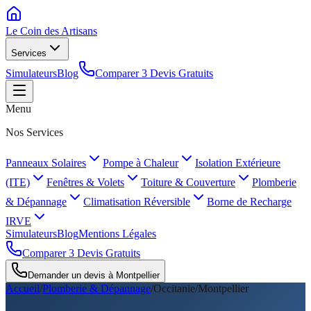
Le Coin des
Artisans
Services
Simulateurs
Blog
Comparer 3 Devis Gratuits
Menu
Nos Services
Panneaux Solaires
Pompe à Chaleur
Isolation Extérieure
(ITE)
Fenêtres & Volets
Toiture & Couverture
Plomberie
& Dépannage
Climatisation Réversible
Borne de Recharge
IRVE
Simulateurs
Blog
Mentions Légales
Comparer 3 Devis Gratuits
Demander un devis à
Montpellier
Accueil
/
Plomberie & Dépannage
/
Occitanie
/
Montpellier