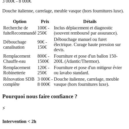
3 000€ - 8 000€
Douche italienne, carrelage, meuble vasque (hors fournitures luxe).
Option
Prix
Détails
Recherche de
100€ -
Inclus déplacement et diagnostic
fuite
Recommandé
250€
(souvent remboursé par assurance).
Débouchage manuel ou furet
Débouchage
90€ -
électrique. Curage haute pression sur
canalisation
150€
devis.
Remplacement
800€ -
Fourniture et pose d'un ballon 150-
Chauffe-eau
1500€
200L (Atlantic/Thermor).
Remplacement
120€ -
Fourniture et pose d'un mitigeur évier
Robinetterie
250€
ou lavabo standard.
Rénovation SDB
3 000€ -
Douche italienne, carrelage, meuble
complète
8 000€
vasque (hors fournitures luxe).
Pourquoi nous faire confiance ?
⚡
Intervention < 2h